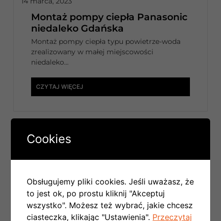
14 marca, 2023
Montaż pompy ciepła Panasonic
niedaleko Gdańska
Montaż pompy ciepła typu powietrze-woda
zrealizowany w małej miejscowości
niedaleko...
CZYTAJ WIĘCEJ
Cookies
Obsługujemy pliki cookies. Jeśli uważasz, że
to jest ok, po prostu kliknij "Akceptuj
wszystko". Możesz też wybrać, jakie chcesz
ciasteczka, klikając "Ustawienia".
Przeczytaj