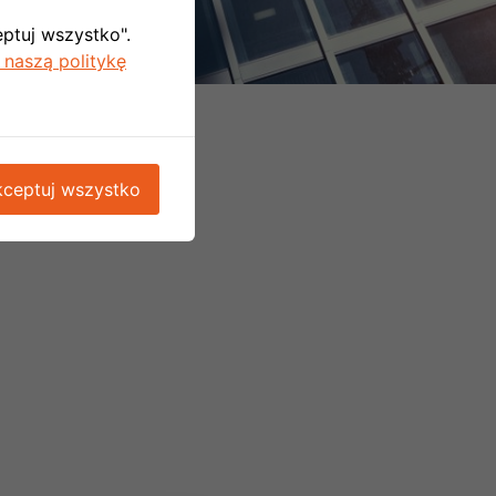
eptuj wszystko".
 naszą politykę
ceptuj wszystko