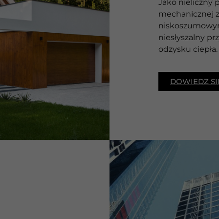
Jako nieliczny
mechanicznej z
niskoszumowym 
niesłyszalny pr
odzysku ciepła.
DOWIEDZ SI