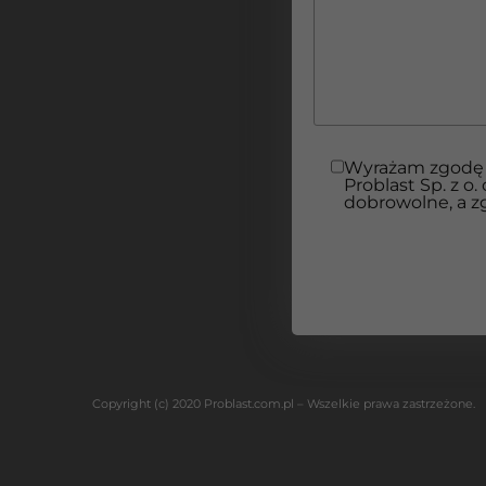
Wyrażam zgodę 
Problast Sp. z o
dobrowolne, a 
Copyright (c) 2020 Problast.com.pl – Wszelkie prawa zastrzeżone.