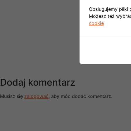
Obsługujemy pliki c
Możesz też wybrać,
cookie
Dodaj komentarz
Musisz się
zalogować
, aby móc dodać komentarz.