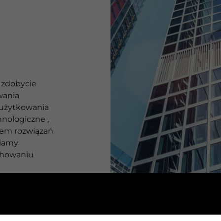
 zdobycie
wania
 użytkowania
nologiczne ,
iem rozwiązań
niamy
chowaniu