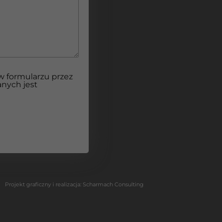
 formularzu przez
anych jest
Projekt graficzny i realizacja:
Scharmach Consulting