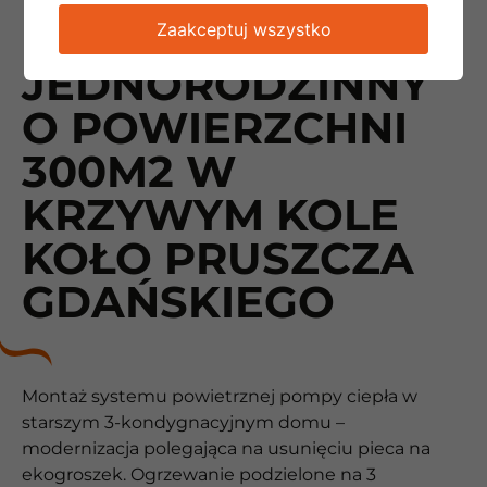
DOM
Zaakceptuj wszystko
JEDNORODZINNY
O POWIERZCHNI
300M2 W
KRZYWYM KOLE
KOŁO PRUSZCZA
GDAŃSKIEGO
Montaż systemu powietrznej pompy ciepła w
starszym 3-kondygnacyjnym domu –
modernizacja polegająca na usunięciu pieca na
ekogroszek. Ogrzewanie podzielone na 3