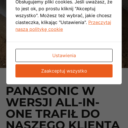
Obsługujemy pliki cookies. Jeśli uważasz, że
to jest ok, po prostu kliknij "Akceptuj
wszystko". Możesz też wybrać, jakie chcesz
ciasteczka, klikając "Ustawienia".
Przeczytaj
naszą politykę cookie
Ustawienia
Zaakceptuj wszystko
KOLEJNY
PANASONIC W
WERSJI ALL-IN-
ONE TRAFIŁ DO
NASZEGO KLIENTA