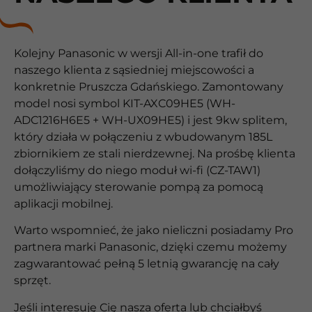
Kolejny Panasonic w wersji All-in-one trafił do
naszego klienta z sąsiedniej miejscowości a
konkretnie Pruszcza Gdańskiego. Zamontowany
model nosi symbol KIT-AXC09HE5 (WH-
ADC1216H6E5 + WH-UX09HE5) i jest 9kw splitem,
który działa w połączeniu z wbudowanym 185L
zbiornikiem ze stali nierdzewnej. Na prośbę klienta
dołączyliśmy do niego moduł wi-fi (CZ-TAW1)
umożliwiający sterowanie pompą za pomocą
aplikacji mobilnej.
Warto wspomnieć, że jako nieliczni posiadamy Pro
partnera marki Panasonic, dzięki czemu możemy
zagwarantować pełną 5 letnią gwarancję na cały
sprzęt.
Jeśli interesuję Cię nasza oferta lub chciałbyś