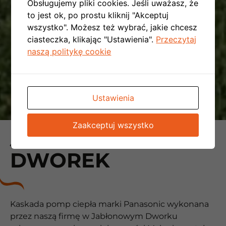
Obsługujemy pliki cookies. Jeśli uważasz, że
to jest ok, po prostu kliknij "Akceptuj
wszystko". Możesz też wybrać, jakie chcesz
ciasteczka, klikając "Ustawienia".
Przeczytaj
naszą politykę cookie
Ustawienia
Zaakceptuj wszystko
JABŁONIOWY
DWOREK
Kaskada pomp ciepła marki Panasonic wykonana
przez naszą firmę w Jabłonowym Dworku