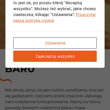
to jest ok, po prostu kliknij "Akceptuj
wszystko". Możesz też wybrać, jakie chcesz
ciasteczka, klikając "Ustawienia".
Przeczytaj
naszą politykę cookie
Ustawienia
KLIMATYZACJA DO
Zaakceptuj wszystko
BARU
Nie da się ukryć, że jako ludzie uwielbiamy otaczać
się gadżetami i rzeczami, które znacznie ułatwiają
nam codzienne funkcjonowanie. Mamy ku temu
powody, bowiem codzienna praca i masa