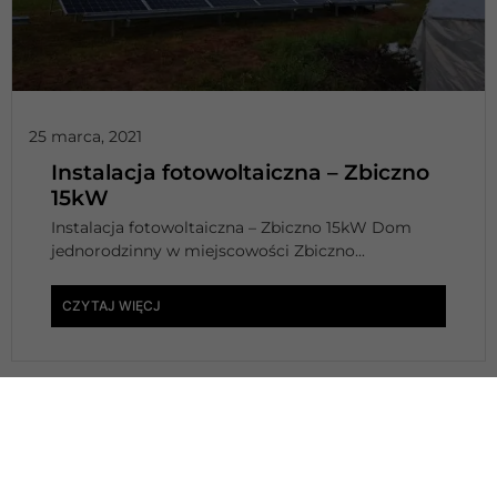
25 marca, 2021
Instalacja fotowoltaiczna – Zbiczno
15kW
Instalacja fotowoltaiczna – Zbiczno 15kW Dom
jednorodzinny w miejscowości Zbiczno...
CZYTAJ WIĘCJ