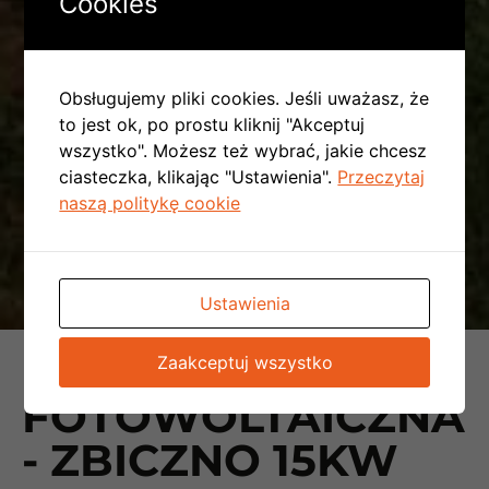
Cookies
Obsługujemy pliki cookies. Jeśli uważasz, że
to jest ok, po prostu kliknij "Akceptuj
wszystko". Możesz też wybrać, jakie chcesz
ciasteczka, klikając "Ustawienia".
Przeczytaj
naszą politykę cookie
Ustawienia
INSTALACJA
Zaakceptuj wszystko
FOTOWOLTAICZNA
- ZBICZNO 15KW