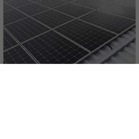
25 marca, 2021
Instalacja fotowoltaiczna –
Wejherowo 147kW
Instalacja fotowoltaiczna – Wejherowo 147kW Hala
produkcyjna w miejscowości Wejherowo...
CZYTAJ WIĘCJ