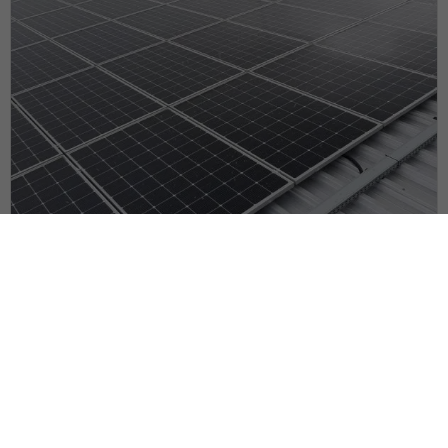
25 marca, 2021
Instalacja fotowoltaiczna –
Wejherowo 147kW
Instalacja fotowoltaiczna – Wejherowo 147kW Hala
produkcyjna w miejscowości Wejherowo...
CZYTAJ WIĘCJ