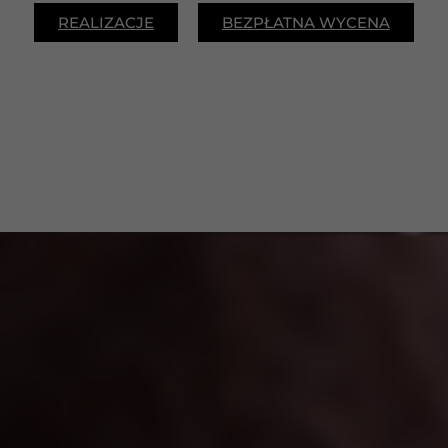
REALIZACJE
BEZPŁATNA WYCENA