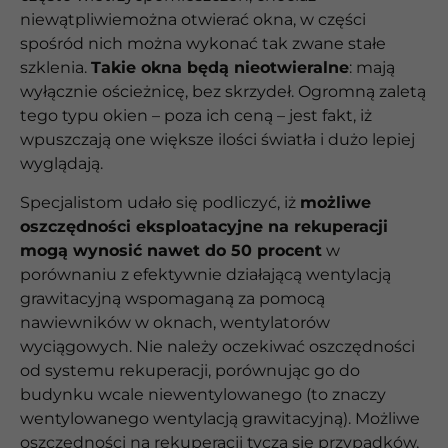
niewątpliwiemożna otwierać okna, w części
spośród nich można wykonać tak zwane stałe
szklenia.
Takie okna będą nieotwieralne
: mają
wyłącznie ościeżnicę, bez skrzydeł. Ogromną zaletą
tego typu okien – poza ich ceną – jest fakt, iż
wpuszczają one większe ilości światła i dużo lepiej
wyglądają.
Specjalistom udało się podliczyć, iż
możliwe
oszczędności eksploatacyjne na rekuperacji
mogą wynosić nawet do 50 procent
w
porównaniu z efektywnie działającą wentylacją
grawitacyjną wspomaganą za pomocą
nawiewników w oknach, wentylatorów
wyciągowych. Nie należy oczekiwać oszczędności
od systemu rekuperacji, porównując go do
budynku wcale niewentylowanego (to znaczy
wentylowanego wentylacją grawitacyjną). Możliwe
oszczędności na rekuperacji tyczą się przypadków,