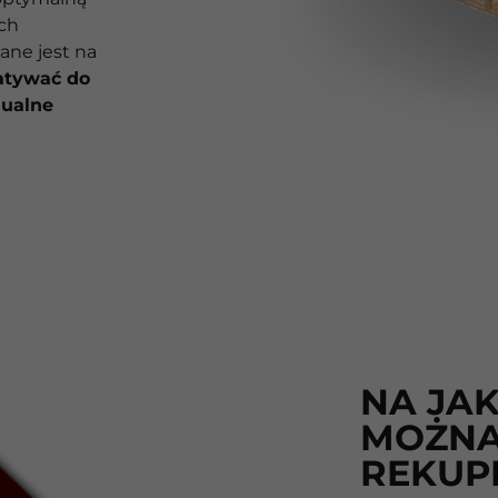
ch
ane jest na
atywać do
dualne
NA JAK
MOŻNA 
REKUP