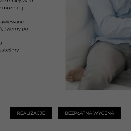
ał mniejszych
yż można ją
nawiewane
ń, żyjemy po
u
jesteśmy
REALIZACJE
BEZPŁATNA WYCENA