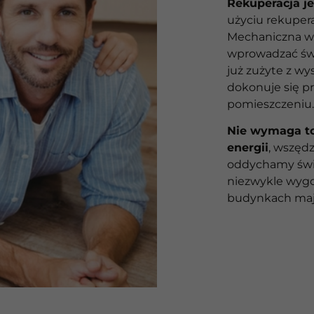
Rekuperacja j
użyciu rekuper
Mechaniczna we
wprowadzać świ
już zużyte z wy
dokonuje się p
pomieszczeniu.
Nie wymaga to 
energii
, wszędz
oddychamy świ
niezwykle wygo
budynkach mają