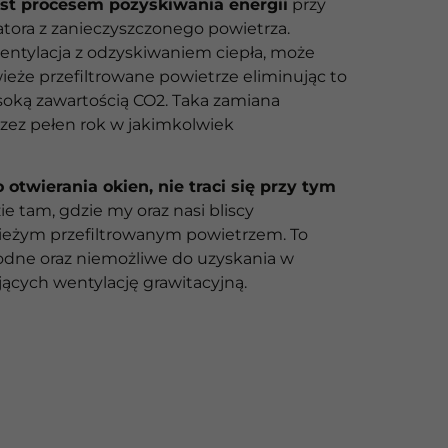
est procesem pozyskiwania energii
przy
atora z zanieczyszczonego powietrza.
ntylacja z odzyskiwaniem ciepła, może
eże przefiltrowane powietrze eliminując to
soką zawartością CO2. Taka zamiana
rzez pełen rok w jakimkolwiek
otwierania okien, nie traci się przy tym
ie tam, gdzie my oraz nasi bliscy
eżym przefiltrowanym powietrzem. To
dne oraz niemożliwe do uzyskania w
cych wentylację grawitacyjną.