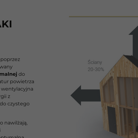
KI
 poprzez
owany
rmalnej
do
tur powietrza
 wentylacyjna
ii z
 do czystego
 nawilżają,
i
optymalną