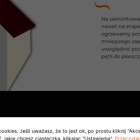
Na zamontowan
nawet na etapi
ogrzewamy prz
mniejszego zap
uwzględnić pod
pętli do płasz
TAPIE INWESTYCJI
ookies. Jeśli uważasz, że to jest ok, po prostu kliknij "Akc
 jakie chcesz ciasteczka, klikając "Ustawienia".
Przeczytaj