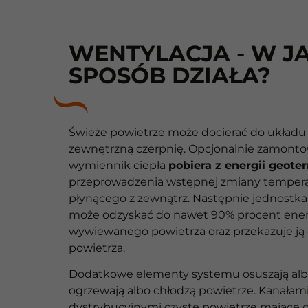
WENTYLACJA - W JA
SPOSÓB DZIAŁA?
Świeże powietrze może docierać do układu
zewnętrzną czerpnię. Opcjonalnie zamont
wymiennik ciepła
pobiera z energii geote
przeprowadzenia wstępnej zmiany tempera
płynącego z zewnątrz. Następnie jednostka
może odzyskać do nawet 90% procent energ
wywiewanego powietrza oraz przekazuje ją
powietrza.
Dodatkowe elementy systemu osuszają albo
ogrzewają albo chłodzą powietrze. Kanałam
dystrybucyjnymi czyste powietrze mające 