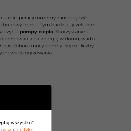
iu rekuperacji możemy zaoszczędzić
e budowy domu. Tym bardziej, jeżeli dom
y użyciu
pompy ciepła
. Skorzystanie z
otrzebowania na energię w domu, warto
czas doboru mocy pompy ciepła i liczby
czyznowego ogrzewania.
eptuj wszystko".
 naszą politykę