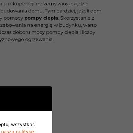
iu rekuperacji możemy zaoszczędzić
budowania domu. Tym bardziej, jeżeli dom
zy pomocy
pompy ciepła
. Skorzystanie z
rzebowania na energię w budynku, warto
czas doboru mocy pompy ciepła i liczby
czyznowego ogrzewania.
eptuj wszystko".
 naszą politykę