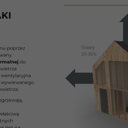
KI
mu poprzez
owany
ermalnej
do
wietrza
 wentylacyjna
 z wywiewanego
owietrza.
ogrzewają,
właściwą
etnych
e jest na