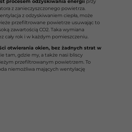
est procesem odzyskiwania energii
przy
atora z zanieczyszczonego powietrza.
ntylacja z odzyskiwaniem ciepła, może
eże przefiltrowane powietrze usuwając to
ysoką zawartością CO2. Taka wymiana
ez cały rok i w każdym pomieszczeniu.
ci otwierania okien, bez żadnych strat w
ie tam, gdzie my, a także nasi bliscy
eżym przefiltrowanym powietrzem. To
da niemożliwa mających wentylację