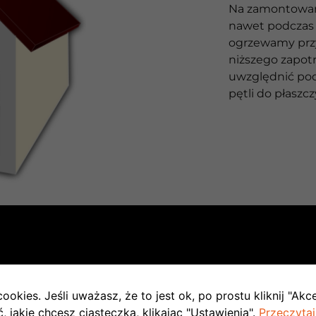
Na zamontowan
nawet podczas 
ogrzewamy pr
niższego zapot
uwzględnić pod
pętli do płasz
TAPIE INWESTYCJI
ookies. Jeśli uważasz, że to jest ok, po prostu kliknij "Akc
 jakie chcesz ciasteczka, klikając "Ustawienia".
Przeczytaj