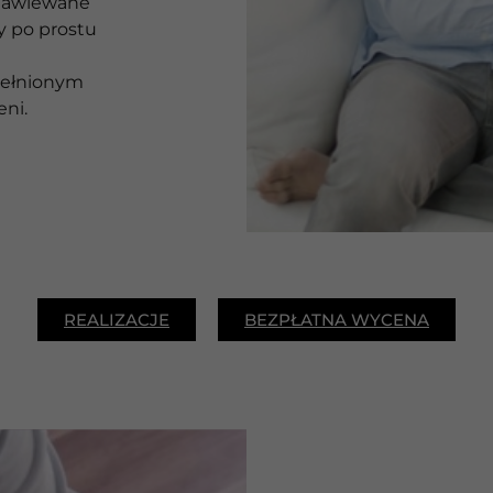
nawiewane
y po prostu
ełnionym
eni.
REALIZACJE
BEZPŁATNA WYCENA