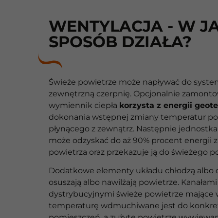
WENTYLACJA - W JA
SPOSÓB DZIAŁA?
Świeże powietrze może napływać do syste
zewnętrzną czerpnię. Opcjonalnie zamont
wymiennik ciepła
korzysta z energii geot
dokonania wstępnej zmiany temperatur po
płynącego z zewnątrz. Następnie jednostka
może odzyskać do aż 90% procent energii
powietrza oraz przekazuje ją do świeżego p
Dodatkowe elementy układu chłodzą albo 
osuszają albo nawilżają powietrze. Kanałami
dystrybucyjnymi świeże powietrze mające 
temperaturę wdmuchiwane jest do konkr
pomieszczeń, a zużyte powietrze wywiewan