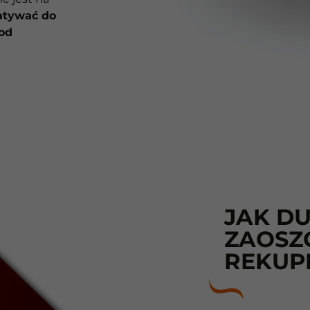
atywać do
od
JAK D
ZAOSZC
REKUP