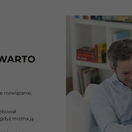
 WARTO
e rozwiązanie,
zebował
, gdyż można ją