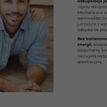
Rekuperacja j
użyciu rekuper
Mechaniczna we
wprowadzać świ
już zużyte z w
odbywa się prz
Bez koniecznoś
energii
, wszędz
oddychamy świ
niezwykła wygo
grawitacyjną.