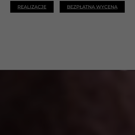
REALIZACJE
BEZPŁATNA WYCENA