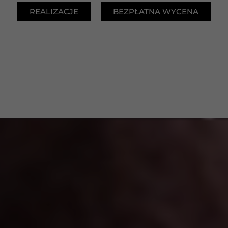
REALIZACJE
BEZPŁATNA WYCENA