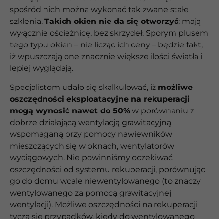
spośród nich można wykonać tak zwane stałe
szklenia.
Takich okien nie da się otworzyć
: mają
wyłącznie ościeżnicę, bez skrzydeł. Sporym plusem
tego typu okien – nie licząc ich ceny – będzie fakt,
iż wpuszczają one znacznie większe ilości światła i
lepiej wyglądają.
Specjalistom udało się skalkulować, iż
możliwe
oszczędności eksploatacyjne na rekuperacji
mogą wynosić nawet do 50%
w porównaniu z
dobrze działającą wentylacją grawitacyjną
wspomaganą przy pomocy nawiewników
mieszczących się w oknach, wentylatorów
wyciągowych. Nie powinniśmy oczekiwać
oszczędności od systemu rekuperacji, porównując
go do domu wcale niewentylowanego (to znaczy
wentylowanego za pomocą grawitacyjnej
wentylacji). Możliwe oszczędności na rekuperacji
tyczą się przypadków, kiedy do wentylowanego