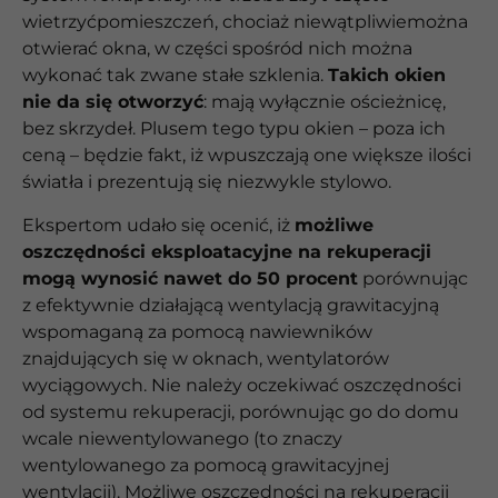
wietrzyćpomieszczeń, chociaż niewątpliwiemożna
otwierać okna, w części spośród nich można
wykonać tak zwane stałe szklenia.
Takich okien
nie da się otworzyć
: mają wyłącznie ościeżnicę,
bez skrzydeł. Plusem tego typu okien – poza ich
ceną – będzie fakt, iż wpuszczają one większe ilości
światła i prezentują się niezwykle stylowo.
Ekspertom udało się ocenić, iż
możliwe
oszczędności eksploatacyjne na rekuperacji
mogą wynosić nawet do 50 procent
porównując
z efektywnie działającą wentylacją grawitacyjną
wspomaganą za pomocą nawiewników
znajdujących się w oknach, wentylatorów
wyciągowych. Nie należy oczekiwać oszczędności
od systemu rekuperacji, porównując go do domu
wcale niewentylowanego (to znaczy
wentylowanego za pomocą grawitacyjnej
wentylacji). Możliwe oszczędności na rekuperacji