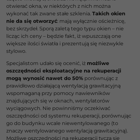
otwierać okna, w niektórych z nich można
wykonać tak zwane stałe szklenia.
Takich okien
nie da się otworzyć
: mają wyłącznie ościeżnicę,
bez skrzydeł. Sporą zaletą tego typu okien – nie
licząc ich ceny – będzie fakt, iż wpuszczają one
większe ilości światła i prezentują się niezwykle
stylowo.
Specjalistom udało się ocenić, iż
możliwe
oszczędności eksploatacyjne na rekuperacji
mogą wynosić nawet do 50%
porównując z
prawidłowo działającą wentylacją grawitacyjną
wspomaganą przy pomocy nawiewników
znajdujących się w oknach, wentylatorów
wyciągowych. Nie powinniśmy oczekiwać
oszczędności od systemu rekuperacji, porównując
go do budynku wcale niewentylowanego (to
znaczy wentylowanego wentylacją grawitacyjną).
Możliwe oszczędności na rekuperacji tyczą się