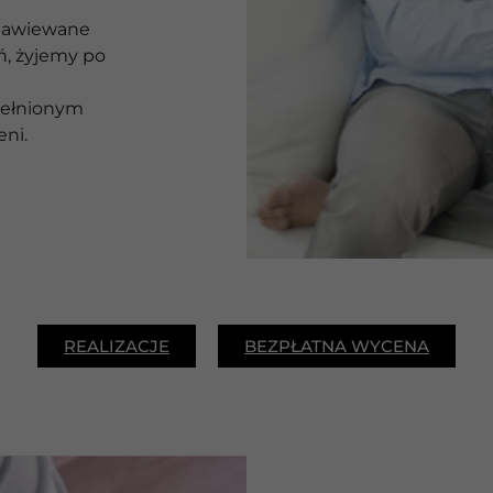
nawiewane
ń, żyjemy po
ełnionym
eni.
REALIZACJE
BEZPŁATNA WYCENA