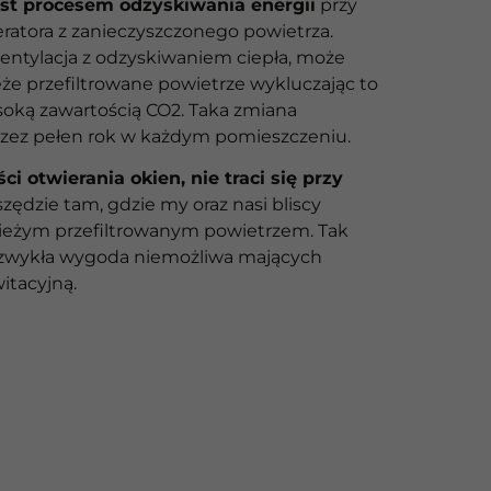
est procesem odzyskiwania energii
przy
atora z zanieczyszczonego powietrza.
ntylacja z odzyskiwaniem ciepła, może
że przefiltrowane powietrze wykluczając to
soką zawartością CO2. Taka zmiana
rzez pełen rok w każdym pomieszczeniu.
i otwierania okien, nie traci się przy
szędzie tam, gdzie my oraz nasi bliscy
eżym przefiltrowanym powietrzem. Tak
iezwykła wygoda niemożliwa mających
itacyjną.