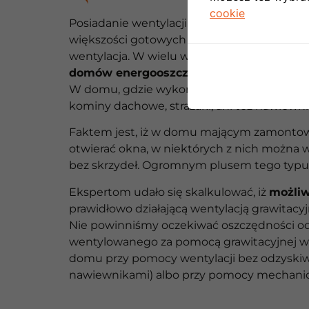
cookie
Posiadanie wentylacji
jest wymagane prze
większości gotowych projektów, jakie możn
wentylacja. W wielu wypadkach takie praco
domów energooszczędnych zawierają już
W domu, gdzie wykorzystywana jest rekuper
kominy dachowe, strażaki, ani też nawiewn
Faktem jest, iż w domu mającym zamontowa
otwierać okna, w niektórych z nich można w
bez skrzydeł. Ogromnym plusem tego typu okie
Ekspertom udało się skalkulować, iż
możliw
prawidłowo działającą wentylacją grawita
Nie powinniśmy oczekiwać oszczędności od
wentylowanego za pomocą grawitacyjnej wen
domu przy pomocy wentylacji bez odzyskiwa
nawiewnikami) albo przy pomocy mechanicz