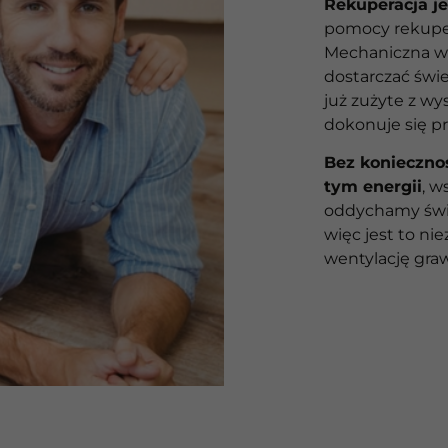
Rekuperacja j
pomocy rekuper
Mechaniczna we
dostarczać świe
już zużyte z wy
dokonuje się p
Bez koniecznośc
tym energii
, w
oddychamy świ
więc jest to n
wentylację graw