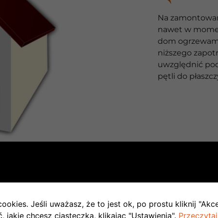
Na zamontowan
nawet w momenc
dom ogrzewamy
niższego zapot
uwzględnić pod
pętli do płasz
TAPIE INWESTYCJI
ookies. Jeśli uważasz, że to jest ok, po prostu kliknij "Akc
 jakie chcesz ciasteczka, klikając "Ustawienia".
Przeczytaj