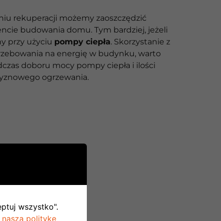
iu rekuperacji możemy zaoszczędzić
ie budowania domu. Tym bardziej, jeżeli
 przy użyciu
pompy ciepła
. Skorzystanie z
rzebowania na energię w budynku, warto
czas doboru mocy pompy ciepła i ilości
czyznowego ogrzewania.
eptuj wszystko".
 naszą politykę