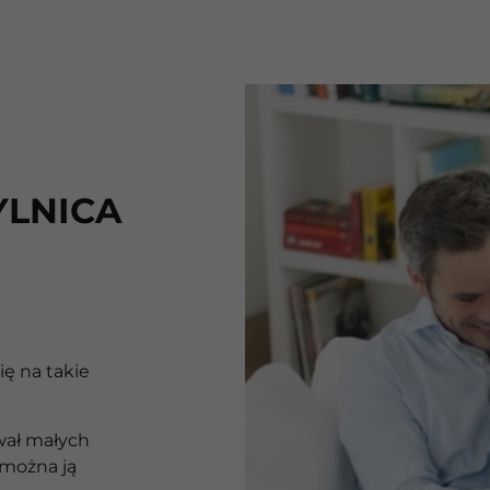
YLNICA
ię na takie
wał małych
 można ją