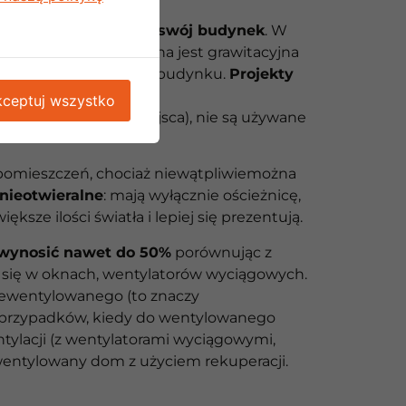
dostosować do niego swój budynek
. W
pracowni, projektowana jest grawitacyjna
 rekuperacji do planu budynku.
Projekty
ceptuj wszystko
n sposób więcej miejsca), nie są używane
ćpomieszczeń, chociaż niewątpliwiemożna
 nieotwieralne
: mają wyłącznie ościeżnicę,
ksze ilości światła i lepiej się prezentują.
 wynosić nawet do 50%
porównując z
 się w oknach, wentylatorów wyciągowych.
iewentylowanego (to znaczy
ię przypadków, kiedy do wentylowanego
tylacji (z wentylatorami wyciągowymi,
wentylowany dom z użyciem rekuperacji.