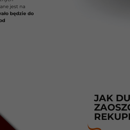
ane jest na
ało będzie do
od
JAK D
ZAOSZC
REKUP