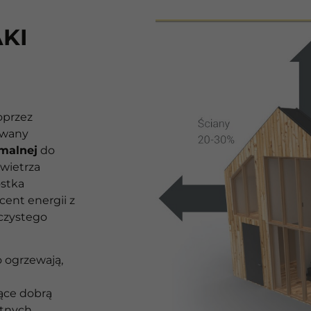
KI
oprzez
owany
rmalnej
do
wietrza
ostka
ent energii z
 czystego
 ogrzewają,
ące dobrą
etnych