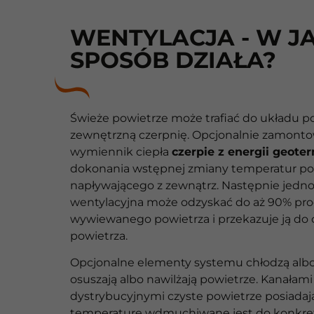
WENTYLACJA - W JA
SPOSÓB DZIAŁA?
Świeże powietrze może trafiać do układu p
zewnętrzną czerpnię. Opcjonalnie zamont
wymiennik ciepła
czerpie z energii geote
dokonania wstępnej zmiany temperatur po
napływającego z zewnątrz. Następnie jedn
wentylacyjna może odzyskać do aż 90% proc
wywiewanego powietrza i przekazuje ją do
powietrza.
Opcjonalne elementy systemu chłodzą albo
osuszają albo nawilżają powietrze. Kanałami
dystrybucyjnymi czyste powietrze posiadaj
temperaturę wdmuchiwane jest do konkr