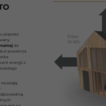
TO
mu poprzez
owany
rmalnej
do
tur powietrza
ostka
ent energii z
 świeżego
osuszają,
i
 odpowiednią
etnych
ane jest na