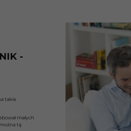
IK -
a takie
zebował małych
ż można tą