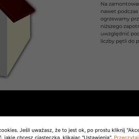
Na zamontowani
nawet podczas 
ogrzewamy prz
niższego zapot
uwzględnić pod
liczby pętli do
TAPIE INWESTYCJI
ookies. Jeśli uważasz, że to jest ok, po prostu kliknij "Akc
 jakie chcesz ciasteczka, klikając "Ustawienia".
Przeczytaj