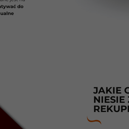
atywać do
dualne
JAKIE
NIESIE
REKUP