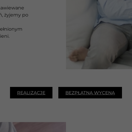
nawiewane
ń, żyjemy po
ełnionym
eni.
REALIZACJE
BEZPŁATNA WYCENA