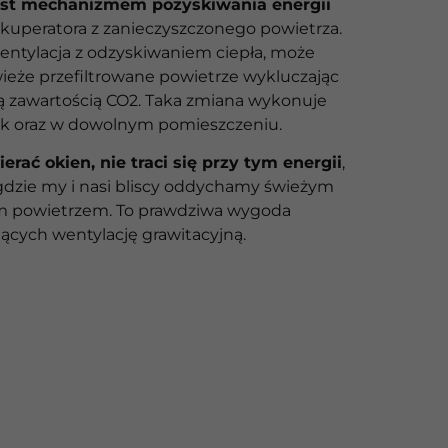
est mechanizmem pozyskiwania energii
kuperatora z zanieczyszczonego powietrza.
ntylacja z odzyskiwaniem ciepła, może
eże przefiltrowane powietrze wykluczając
ą zawartością CO2. Taka zmiana wykonuje
 rok oraz w dowolnym pomieszczeniu.
erać okien, nie traci się przy tym energii
,
gdzie my i nasi bliscy oddychamy świeżym
m powietrzem. To prawdziwa wygoda
ących wentylację grawitacyjną.