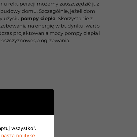
u rekuperacji możemy zaoszczędzić już
budowy domu. Szczególnie, jeżeli dom
y użyciu
pompy ciepła
. Skorzystanie z
rzebowania na energię w budynku, warto
czas projektowania mocy pompy ciepła i
 płaszczyznowego ogrzewania.
eptuj wszystko".
 naszą politykę