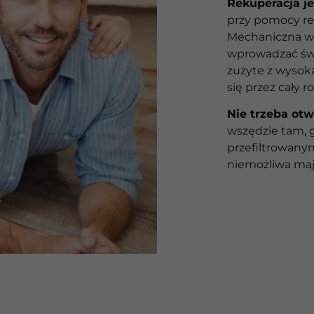
Rekuperacja j
przy pomocy re
Mechaniczna we
wprowadzać świ
zużyte z wysok
się przez cały
Nie trzeba otwi
wszędzie tam, 
przefiltrowany
niemożliwa maj