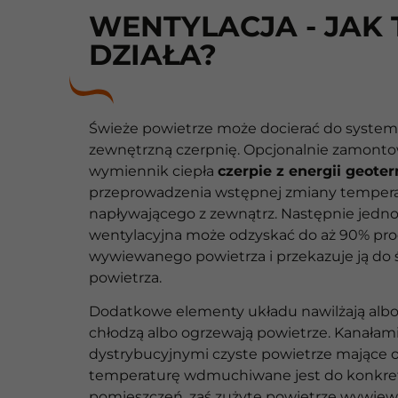
WENTYLACJA - JAK 
DZIAŁA?
Świeże powietrze może docierać do syste
zewnętrzną czerpnię. Opcjonalnie zamont
wymiennik ciepła
czerpie z energii geote
przeprowadzenia wstępnej zmiany tempera
napływającego z zewnątrz. Następnie jedn
wentylacyjna może odzyskać do aż 90% proc
wywiewanego powietrza i przekazuje ją do
powietrza.
Dodatkowe elementy układu nawilżają albo 
chłodzą albo ogrzewają powietrze. Kanałam
dystrybucyjnymi czyste powietrze mające
temperaturę wdmuchiwane jest do konkr
pomieszczeń, zaś zużyte powietrze wywiew