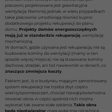
pracowni, projektowana jest grawitacyjna
wentylacja. Niemniej jednak, w wielu przypadkach
takie pracownie umożliwiają również kupno
dodatkowego projektu rekuperacji do planu
domu.
Projekty domów energooszczędnych
mają już w standardzie rekuperację
, wentylację
mechaniczną.
W domach, gdzie używana jest rekuperacja, nie są
budowane kominy do wentylacji (mamy w ten
sposób więcej miejsca), nie są stosowane kominy
dachowe, strażaki, ani też nawiewniki w oknach, co
znacząco zmniejsza koszty
.
Faktem jest, iż w budynku mającym zamontowany
system rekuperacji nie trzeba zbyt często
wietrzyćpomieszczeń, chociaż niewątpliwiemożna
otwierać okna, w części spośród nich można
wykonać tak zwane stałe szklenia.
Takie okna
będą nieotwieralne
: mają wyłącznie ościeżnicę,