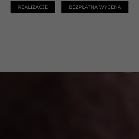
REALIZACJE
BEZPŁATNA WYCENA