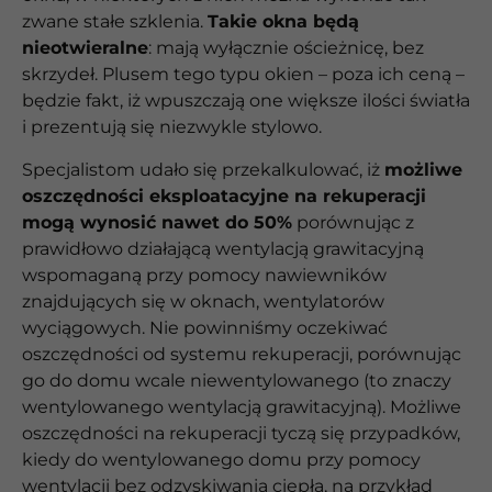
zwane stałe szklenia.
Takie okna będą
nieotwieralne
: mają wyłącznie ościeżnicę, bez
skrzydeł. Plusem tego typu okien – poza ich ceną –
będzie fakt, iż wpuszczają one większe ilości światła
i prezentują się niezwykle stylowo.
Specjalistom udało się przekalkulować, iż
możliwe
oszczędności eksploatacyjne na rekuperacji
mogą wynosić nawet do 50%
porównując z
prawidłowo działającą wentylacją grawitacyjną
wspomaganą przy pomocy nawiewników
znajdujących się w oknach, wentylatorów
wyciągowych. Nie powinniśmy oczekiwać
oszczędności od systemu rekuperacji, porównując
go do domu wcale niewentylowanego (to znaczy
wentylowanego wentylacją grawitacyjną). Możliwe
oszczędności na rekuperacji tyczą się przypadków,
kiedy do wentylowanego domu przy pomocy
wentylacji bez odzyskiwania ciepła, na przykład