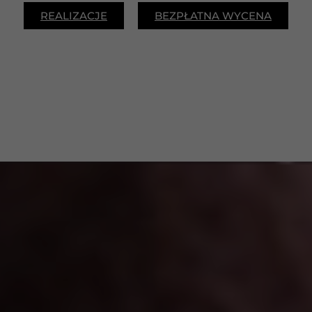
REALIZACJE
BEZPŁATNA WYCENA