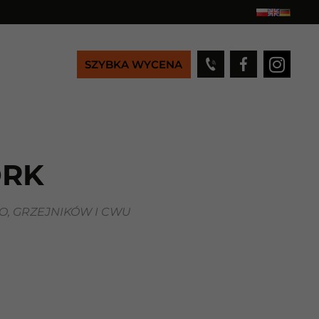
SZYBKA WYCENA
ORK
, GRZEJNIKÓW I CWU