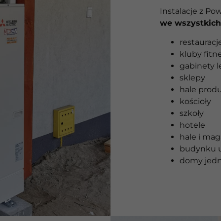
Instalacje z Po
we wszystkic
restauracje
kluby fitn
gabinety l
sklepy
hale prod
kościoły
szkoły
hotele
hale i ma
budynku u
domy jedn