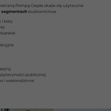
wietrzną Pompą Ciepła okaże się użyteczne
h segmentach
budownictwa:
 i bary
ess
ekarskie
ukcyjne
gazyny
żyteczności publicznej
o i wielorodzinne