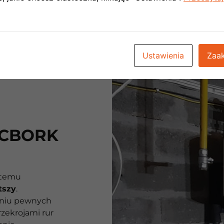
Ustawienia
Zaak
ĘCBORK
stemu
tszy
.
aniu pewnych
zekrojami rur