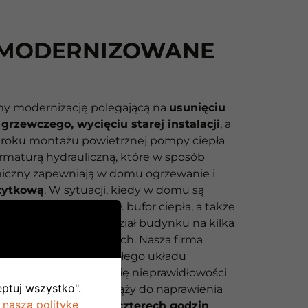
MODERNIZOWANE
y modernizację polegającą na
usunięciu
 grzewczego, wycięciu starej instalacji
, a
roku montażu powietrznej pompy ciepła
rmaturą hydrauliczną, które w sposób
iczny zapewniają w domu ogrzewanie i
żytkową
. W sytuacji, kiedy w domu są
zejniki stosujemy tzw. bufor ciepła, a także
ienta wykonujemy podział budynku na kilka
rowanych stref cieplnych. Nasza firma
nie parametry pracy całego układu
 sytuacji pojawienia się nieprawidłowości
eptuj wszystko".
a brygada serwisowa dąży do naprawienia
 naszą politykę
zeciągu dwudziestu czterech godzin
.