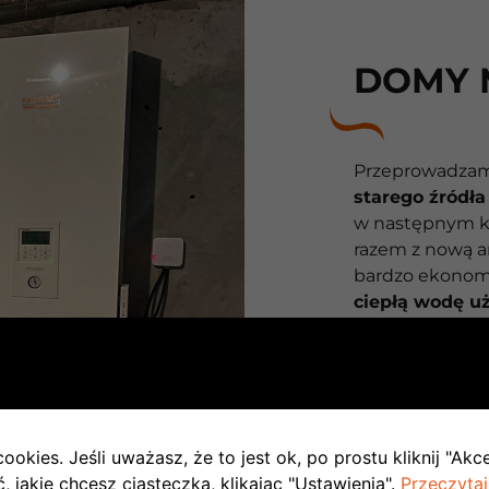
DOMY 
Przeprowadzam
starego źródła
w następnym k
razem z nową a
bardzo ekonom
ciepłą wodę u
obecne także gr
na życzenie kl
niezależnie ste
kontroluje zdal
grzewczego, a w
ookies. Jeśli uważasz, że to jest ok, po prostu kliknij "Akc
nasza specjaln
 jakie chcesz ciasteczka, klikając "Ustawienia".
Przeczytaj
problemu w
pr