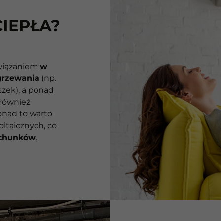
IEPŁA?
związaniem
w
grzewania
(np.
szek), a ponad
 również
onad to warto
oltaicznych, co
achunków
.