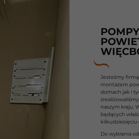
POMPY
POWIE
WIĘCB
Jesteśmy firmą 
montażem powi
domach jak i t
10
zrealizowaliśmy
naszym kraju. 
Lat
będących właś
kilkudziesięciu
10
Do wybrania od
lat