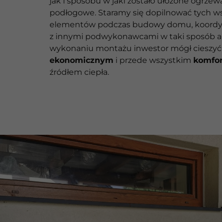
jak i sposobu w jaki zostało ułożone ogrzew
podłogowe. Staramy się dopilnować tych w
elementów podczas budowy domu, koordyn
z innymi podwykonawcami w taki sposób ab
wykonaniu montażu inwestor mógł cieszyć 
ekonomicznym
i przede wszystkim
komfo
źródłem ciepła.