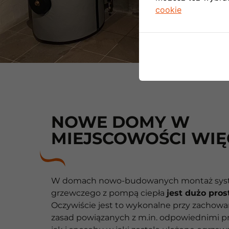
cookie
NOWE DOMY W
MIEJSCOWOŚCI WI
W domach nowo-budowanych montaż sy
grzewczego z pompą ciepła
jest dużo pros
Oczywiście jest to wykonalne przy zachow
zasad powiązanych z m.in. odpowiednimi pr