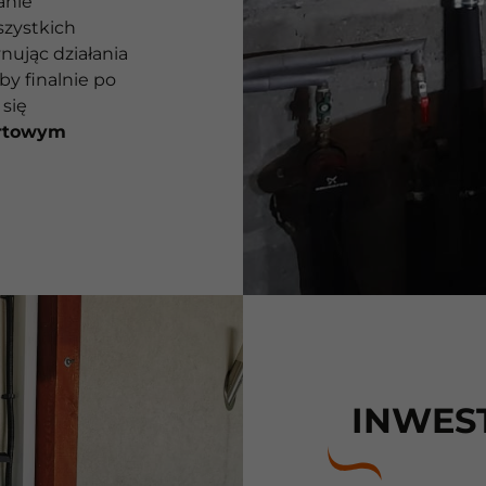
anie
szystkich
ując działania
y finalnie po
się
rtowym
INWES