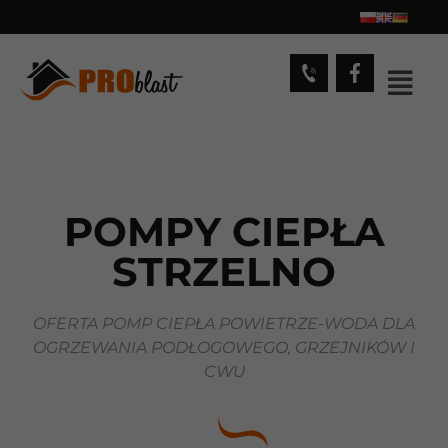
POMPY CIEPŁA
STRZELNO
OFERTA POMP CIEPŁA POWIETRZE-WODA DLA
OGRZEWANIA PODŁOGOWEGO, GRZEJNIKÓW I
CWU