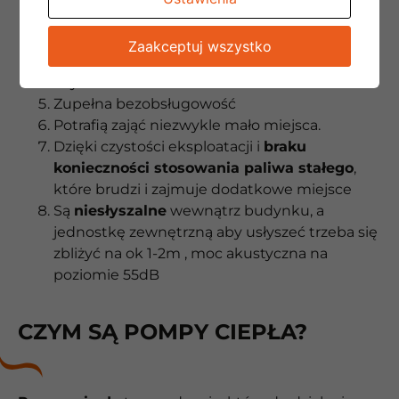
Otrzymujemy przy okazji funkcję chłodzenia
domu
Zaakceptuj wszystko
Dzięki programom rządowym
można
uzyskać nawet do 90% dofinansowania
Zupełna bezobsługowość
Potrafią zająć niezwykle mało miejsca.
Dzięki czystości eksploatacji i
braku
konieczności stosowania paliwa stałego
,
które brudzi i zajmuje dodatkowe miejsce
Są
niesłyszalne
wewnątrz budynku, a
jednostkę zewnętrzną aby usłyszeć trzeba się
zbliżyć na ok 1-2m , moc akustyczna na
poziomie 55dB
CZYM SĄ POMPY CIEPŁA?