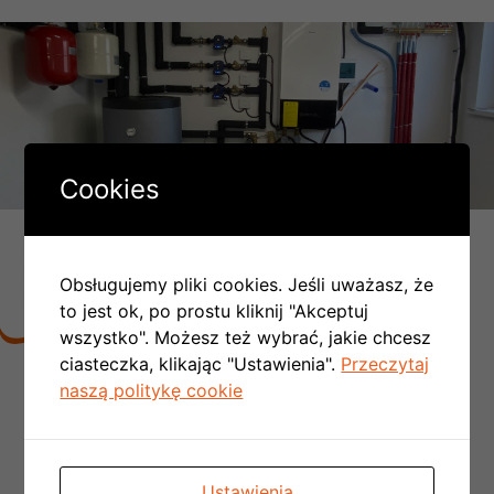
Cookies
DLACZEGO LICZBA MONTAŻY
PC W POLSCE COROCZNIE SIĘ
Obsługujemy pliki cookies. Jeśli uważasz, że
PODWAJA:
to jest ok, po prostu kliknij "Akceptuj
wszystko". Możesz też wybrać, jakie chcesz
ciasteczka, klikając "Ustawienia".
Przeczytaj
Nie trzeba tworzyć kotłowni,
rezygnujemy z
naszą politykę cookie
kominów spalinowych
i wentylacyjnych czyli
obniżamy koszt budowy domu
Nie ma konieczności doprowadzania
kosztownej instalacji gazowej do budynku
Ustawienia