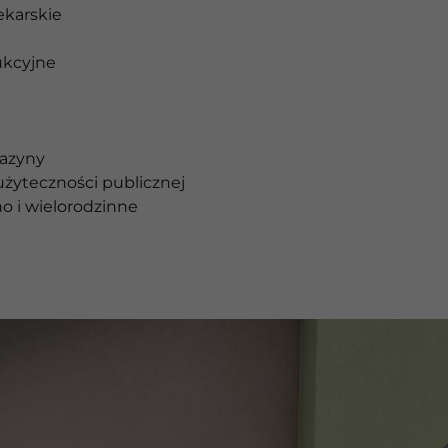
ekarskie
ukcyjne
gazyny
żyteczności publicznej
o i wielorodzinne