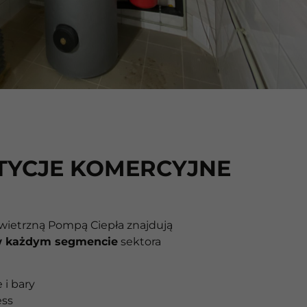
TYCJE KOMERCYJNE
ietrzną Pompą Ciepła znajdują
 każdym segmencie
sektora
 i bary
ess