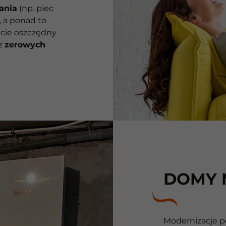
ania
(np. piec
, a ponad to
icie oszczędny
 z
zerowych
DOMY 
Modernizacje p