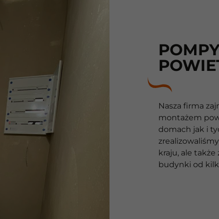
POMPY
POWIE
10
Lat
Nasza firma zaj
montażem powi
10
domach jak i t
zrealizowaliśmy
lat
kraju, ale także
budynki od kilk