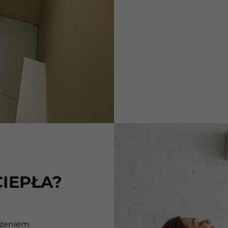
IEPŁA?
dzeniem