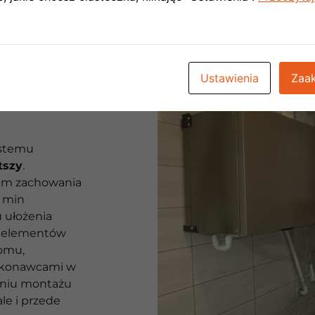
Ustawienia
Zaak
OT
ystemu
tszy
.
iem zachowania
 min
 ułożenia
h elementów
omu,
wykonawcami w
eniu montażu
 ale i przede