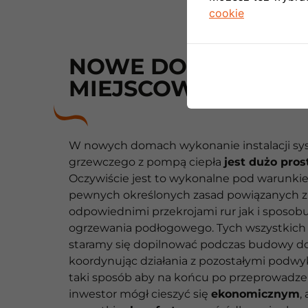
cookie
NOWE DOMY W
MIEJSCOWOŚCI SOP
W nowych domach wykonanie instalacji s
grzewczego z pompą ciepła
jest dużo pros
Oczywiście jest to wykonalne pod warunk
pewnych określonych zasad powiązanych z
odpowiednimi przekrojami rur jak i sposobu
ogrzewania podłogowego. Tych wszystkic
staramy się dopilnować podczas budowy d
koordynując działania z pozostałymi pod
taki sposób aby na końcu po przeprowadz
inwestor mógł cieszyć się
ekonomicznym
,