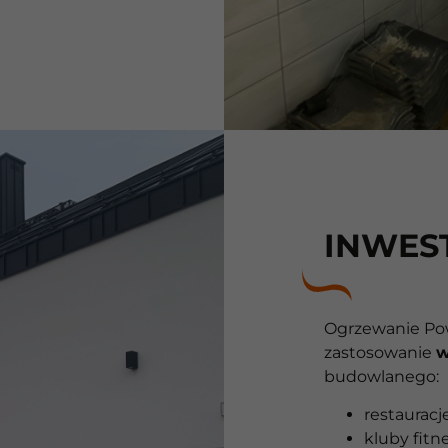
INWES
Ogrzewanie Pow
zastosowanie
w
budowlanego:
restauracje
kluby fitn