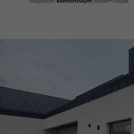
wszystkim
komfortowym
źródłem ciepła.