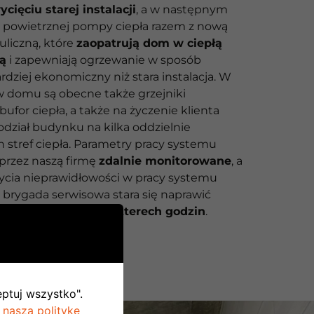
cięciu starej instalacji
, a w następnym
powietrznej pompy ciepła razem z nową
auliczną, które
zaopatrują dom w ciepłą
ą
i zapewniają ogrzewanie w sposób
rdziej ekonomiczny niż stara instalacja. W
 w domu są obecne także grzejniki
bufor ciepła, a także na życzenie klienta
ział budynku na kilka oddzielnie
 stref ciepła. Parametry pracy systemu
przez naszą firmę
zdalnie monitorowane
, a
rycia nieprawidłowości w pracy systemu
 brygada serwisowa stara się naprawić
eciągu dwudziestu czterech godzin
.
eptuj wszystko".
 naszą politykę