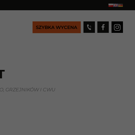
SZYBKA WYCENA
T
, GRZEJNIKÓW I CWU