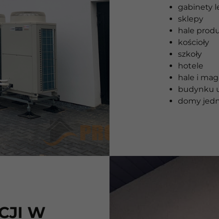
gabinety l
sklepy
hale prod
kościoły
szkoły
hotele
hale i ma
budynku u
domy jedn
CJI W