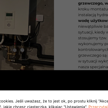
grzewczego, wy
kroku montażu 
instalacją hydr
wodę użytkow
niewątpliwie ba
sytuacji, kiedy
stosujemy tzw. 
wykonujemy pod
kontrolowanych
grzewczego są 
w sytuacji wyk
nasza specjalna
problem w
prz
ookies. Jeśli uważasz, że to jest ok, po prostu kliknij "Akc
 jakie chcesz ciasteczka, klikając "Ustawienia".
Przeczytaj