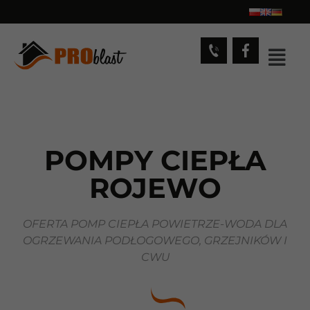
POMPY CIEPŁA
ROJEWO
OFERTA POMP CIEPŁA POWIETRZE-WODA DLA
OGRZEWANIA PODŁOGOWEGO, GRZEJNIKÓW I
CWU