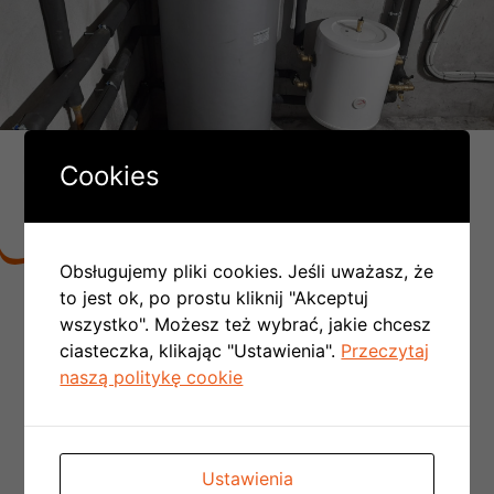
DLACZEGO LICZBA MONTAŻY
Cookies
PC W POLSCE COROCZNIE SIĘ
PODWAJA:
Obsługujemy pliki cookies. Jeśli uważasz, że
to jest ok, po prostu kliknij "Akceptuj
Nie ma konieczności tworzenia kotłowni,
wszystko". Możesz też wybrać, jakie chcesz
rezygnujemy z kominów spalinowych
i
ciasteczka, klikając "Ustawienia".
Przeczytaj
wentylacyjnych, a to znaczy, że obniżamy
naszą politykę cookie
koszty budowy domu
Nie ma konieczności doprowadzania
kosztownej instalacji gazowej do budynku
Otrzymujemy przy okazji funkcję chłodzenia
Ustawienia
domu