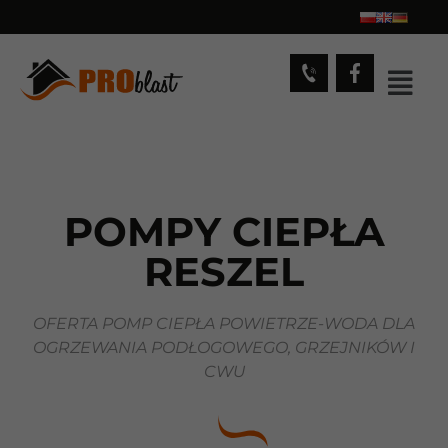
POMPY CIEPŁA
RESZEL
OFERTA POMP CIEPŁA POWIETRZE-WODA DLA
OGRZEWANIA PODŁOGOWEGO, GRZEJNIKÓW I
CWU