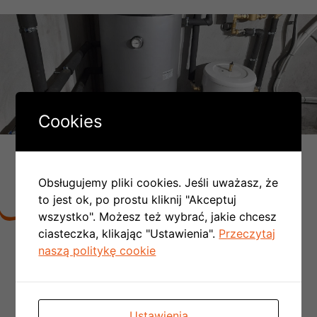
Cookies
DLACZEGO LICZBA MONTAŻY
PC W POLSCE COROCZNIE SIĘ
Obsługujemy pliki cookies. Jeśli uważasz, że
PODWAJA:
to jest ok, po prostu kliknij "Akceptuj
wszystko". Możesz też wybrać, jakie chcesz
ciasteczka, klikając "Ustawienia".
Przeczytaj
Nie ma konieczności tworzenia kotłowni,
naszą politykę cookie
rezygnujemy z kominów spalinowych
i
wentylacyjnych czyli obniżamy koszt budowy
domu
Nie musimy doprowadzać kosztowej instalacji
Ustawienia