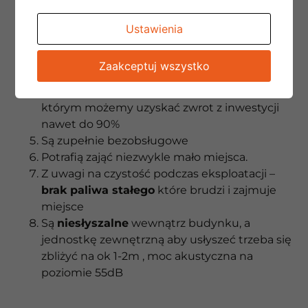
obniżamy koszty budowy domu
Nie ma konieczności doprowadzania
Ustawienia
kosztownej instalacji gazowej do budynku
Przy okazji otrzymujemy funkcję chłodzenia
Zaakceptuj wszystko
domu
Dostępne są programy rządowe
dzięki
którym możemy uzyskać zwrot z inwestycji
nawet do 90%
Są zupełnie bezobsługowe
Potrafią zająć niezwykle mało miejsca.
Z uwagi na czystość podczas eksploatacji –
brak paliwa stałego
które brudzi i zajmuje
miejsce
Są
niesłyszalne
wewnątrz budynku, a
jednostkę zewnętrzną aby usłyszeć trzeba się
zbliżyć na ok 1-2m , moc akustyczna na
poziomie 55dB