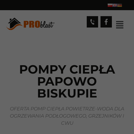
POMPY CIEPŁA
PAPOWO
BISKUPIE
OFERTA POMP CIEPŁA POWIETRZE-WODA DLA
OGRZEWANIA PODŁOGOWEGO, GRZEJNIKÓW I
CWU