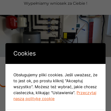
Wypełniamy wniosek za Ciebie !
Cookies
DLACZEGO LICZBA MONTAŻY
PC W POLSCE COROCZNIE SIĘ
Obsługujemy pliki cookies. Jeśli uważasz, że
PODWAJA:
to jest ok, po prostu kliknij "Akceptuj
wszystko". Możesz też wybrać, jakie chcesz
ciasteczka, klikając "Ustawienia".
Przeczytaj
Nie ma konieczności tworzenia kotłowni,
naszą politykę cookie
można zrezygnować z kominów
spalinowych
i wentylacyjnych, a to znaczy, że