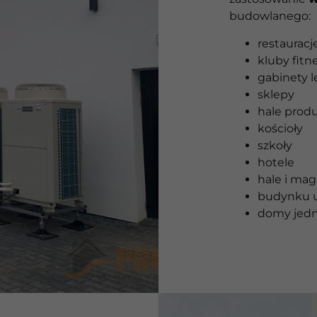
budowlanego:
restauracje
kluby fitn
gabinety l
sklepy
hale prod
kościoły
szkoły
hotele
hale i ma
budynku u
domy jedn