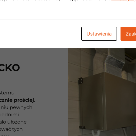
Ustawienia
Zaak
ECKO
ystemu
znie prościej
.
waniu pewnych
iednimi
tało ułożone
ować tych