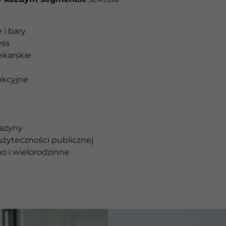
 i bary
ess
ekarskie
ukcyjne
gazyny
żyteczności publicznej
o i wielorodzinne