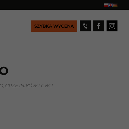
SZYBKA WYCENA
KO
, GRZEJNIKÓW I CWU