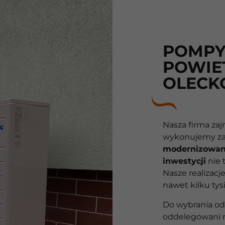
POMPY
POWIE
OLECK
Nasza firma zaj
wykonujemy z
10
modernizowa
inwestycji
nie 
Lat
Nasze realizacj
nawet kilku tys
10
Do wybrania od
lat
oddelegowani na