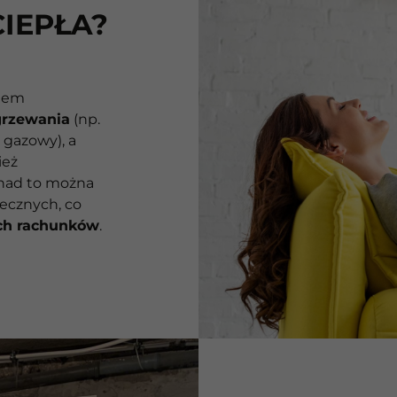
IEPŁA?
niem
grzewania
(np.
 gazowy), a
ież
onad to można
necznych, co
ch rachunków
.