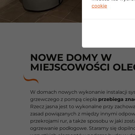
cookie
NOWE DOMY W
MIEJSCOWOŚCI OL
W domach nowych wykonanie instalacji s
grzewczego z pompą ciepła
przebiega znac
Rzecz jasna jest to wykonalne przy zacho
zasad powiązanych z między innymi odpow
przekrojami rur, a także sposobu w jaki zos
ogrzewanie podłogowe. Staramy się dopiln