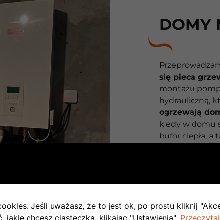
DOMY 
Przeprowadzam
się pieca grzew
montażu pompy
hydrauliczną, 
ogrzewają dom
kiedy w domu s
bufor ciepła, a
na kilka oddzie
Parametry prac
firmę
zdalnie 
nieprawidłowośc
rozwiązać pro
ookies. Jeśli uważasz, że to jest ok, po prostu kliknij "Akc
 jakie chcesz ciasteczka, klikając "Ustawienia".
Przeczytaj