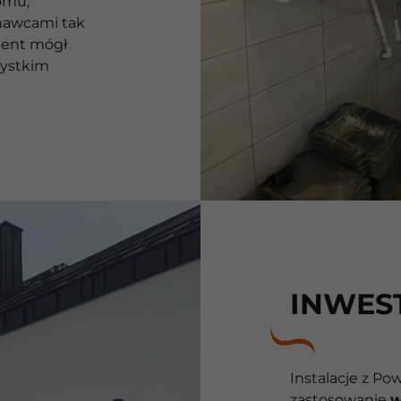
omu,
nawcami tak
ient mógł
szystkim
INWES
Instalacje z Po
zastosowanie
w