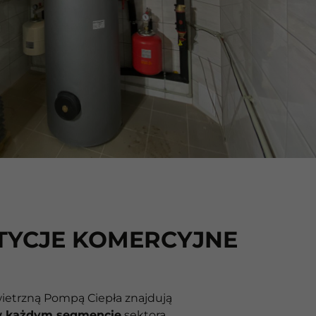
TYCJE KOMERCYJNE
wietrzną Pompą Ciepła znajdują
 każdym segmencie
sektora