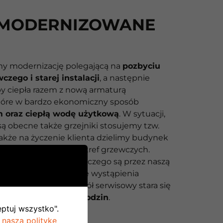
MODERNIZOWANE
y modernizację polegającą na
pozbyciu
czego i starej instalacji
, a następnie
 ciepła razem z nową armaturą
które w bardzo ekonomiczny sposób
 oraz ciepłą wodę użytkową
. W sytuacji,
ą obecne także grzejniki stosujemy tzw.
 także na życzenie klienta dzielimy budynek
lnie kontrolowanych stref grzewczych.
y całego układu grzewczego są przez naszą
kontrolowane
, a w razie wystąpienia
i nasz specjalny zespół serwisowy stara się
blem w
przeciągu 24 godzin
.
eptuj wszystko".
 naszą politykę