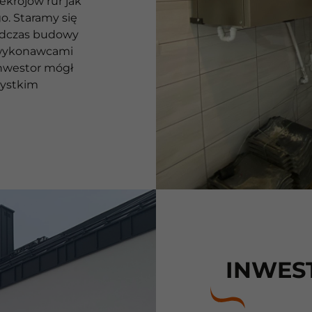
krojów rur jak
o. Staramy się
odczas budowy
dwykonawcami
nwestor mógł
szystkim
INWES