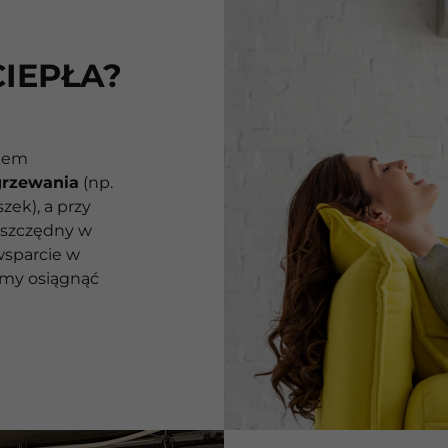
IEPŁA?
niem
grzewania
(np.
zek), a przy
 oszczędny w
wsparcie w
żemy osiągnąć