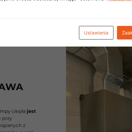
przeciągu 24h
.
Ustawienia
Zaak
BAWA
ompy ciepła
jest
e przy
iązanych z