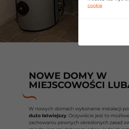
cookie
NOWE DOMY W
MIEJSCOWOŚCI LU
W nowych domach wykonanie instalacji p
dużo łatwiejszy
. Oczywiście jest to możliw
zachowaniu pewnych określonych zasad zw