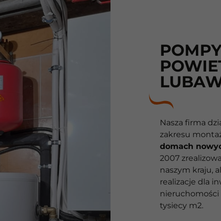
POMPY
POWIE
LUBA
Nasza firma dzi
zakresu monta
domach nowyc
2007 zrealizow
10
naszym kraju, a
realizacje dla 
Lat
nieruchomości 
tysiecy m2.
10