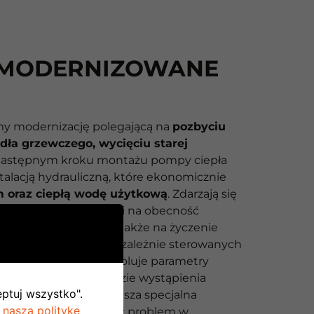
MODERNIZOWANE
y modernizację polegającą na
pozbyciu
ódła grzewczego, wycięciu starej
 następnym kroku montażu pompy ciepła
talacją hydrauliczną, które ekonomicznie
 oraz ciepłą wodę użytkową
. Zdarzają się
i, że w domach z uwagi na obecność
ujemy bufor ciepła, a także na życzenie
y budynek na kilka niezależnie sterowanych
asza firma zdalnie kontroluje parametry
mu grzewczego, a w razie wystąpienia
eptuj wszystko".
ci w pracy systemu nasza specjalna
 naszą politykę
owa stara się rozwiązać problem w