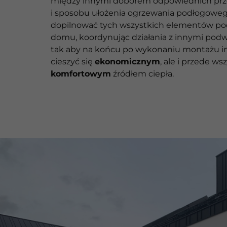
między innymi doborem odpowiednich prze
i sposobu ułożenia ogrzewania podłogoweg
dopilnować tych wszystkich elementów p
domu, koordynując działania z innymi po
tak aby na końcu po wykonaniu montażu i
cieszyć się
ekonomicznym
, ale i przede w
komfortowym
źródłem ciepła.