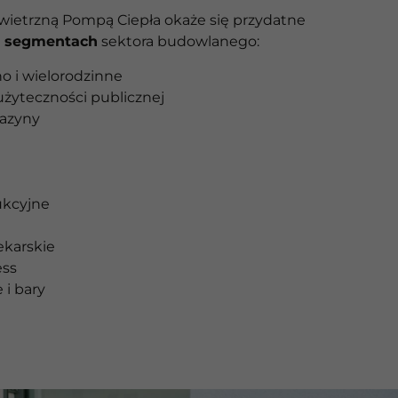
ietrzną Pompą Ciepła okaże się przydatne
h segmentach
sektora budowlanego:
o i wielorodzinne
żyteczności publicznej
gazyny
ukcyjne
ekarskie
ess
 i bary