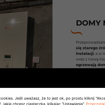
DOMY 
Przeprowadzam
się starego źr
instalacji
, a w
wraz z nową ins
ogrzewają dom
takie przypadk
grzejników stos
klienta dzielim
stref ciepła. N
działania syste
ookies. Jeśli uważasz, że to jest ok, po prostu kliknij "Akc
nieprawidłowoś
 jakie chcesz ciasteczka, klikając "Ustawienia".
Przeczytaj
brygada serwis