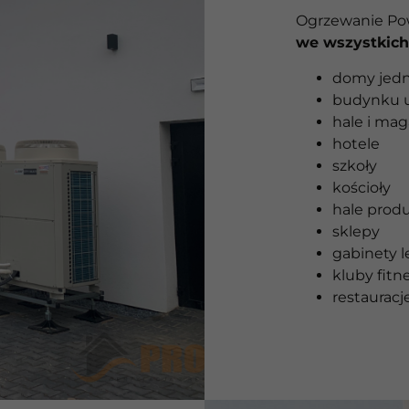
Ogrzewanie Pow
we wszystkic
domy jedn
budynku u
hale i ma
hotele
szkoły
kościoły
hale prod
sklepy
gabinety l
kluby fitn
restauracje