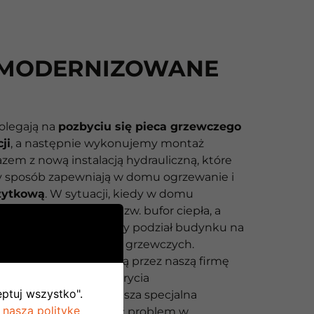
MODERNIZOWANE
olegają na
pozbyciu się pieca grzewczego
cji
, a następnie wykonujemy montaż
zem z nową instalacją hydrauliczną, które
 sposób zapewniają w domu ogrzewanie i
żytkową
. W sytuacji, kiedy w domu
 grzejniki stosujemy tzw. bufor ciepła, a
nie klienta wykonujemy podział budynku na
e kontrolowanych stref grzewczych.
ania całego systemu są przez naszą firmę
zdalnie
, a w razie wykrycia
eptuj wszystko".
ci w pracy systemu nasza specjalna
 naszą politykę
owa stara się rozwiązać problem w