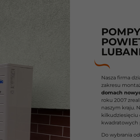
POMPY
POWIE
LUBAN
Nasza firma dzi
zakresu monta
domach nowyc
10
roku 2007 zrea
naszym kraju. N
Lat
kilkudziesięciu
kwadratowych 
10
Do wybrania od
lat