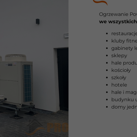
Ogrzewanie Pow
we wszystkic
restauracje
kluby fitn
gabinety l
sklepy
hale prod
kościoły
szkoły
hotele
hale i ma
budynku u
domy jedn