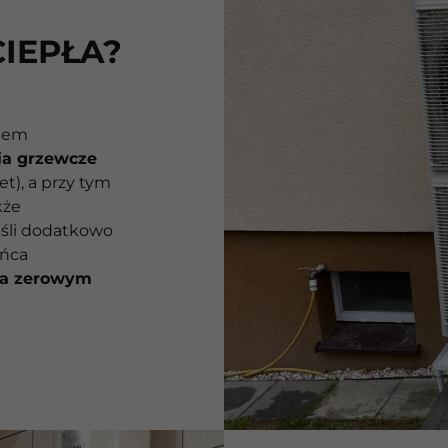
IEPŁA?
niem
ia grzewcze
et), a przy tym
kże
śli dodatkowo
ońca
na zerowym