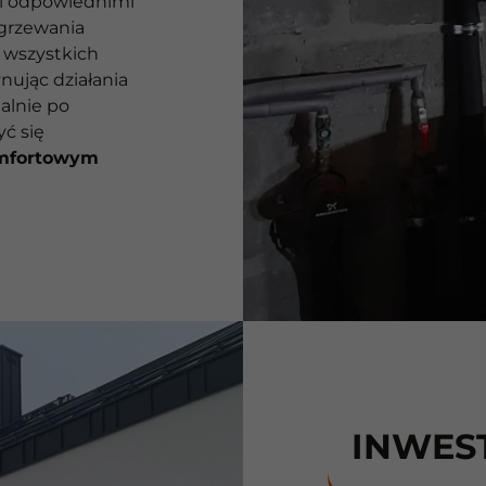
i odpowiednimi
ogrzewania
 wszystkich
ując działania
alnie po
ć się
mfortowym
INWES