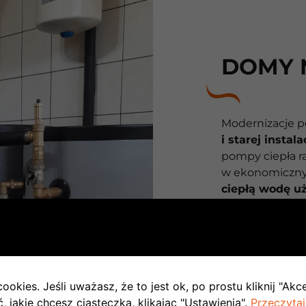
DOMY 
Modernizacje p
i starej instala
pompy ciepła ra
w ekonomiczny
ciepłą wodę u
wystąpują także
także na życze
kilka oddzielni
Parametry dział
monitorowane 
ookies. Jeśli uważasz, że to jest ok, po prostu kliknij "Akc
nieprawidłowoś
 jakie chcesz ciasteczka, klikając "Ustawienia".
Przeczytaj
brygada serwis