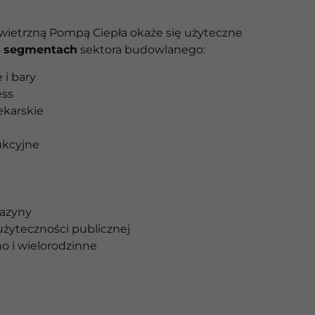
ietrzną Pompą Ciepła okaże się użyteczne
h segmentach
sektora budowlanego:
 i bary
ess
ekarskie
ukcyjne
gazyny
żyteczności publicznej
o i wielorodzinne