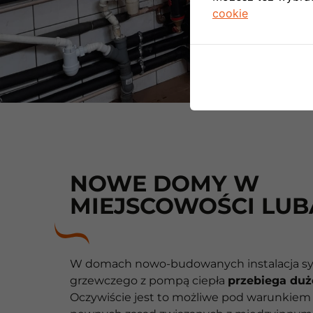
cookie
NOWE DOMY W
MIEJSCOWOŚCI LUB
W domach nowo-budowanych instalacja s
grzewczego z pompą ciepła
przebiega duż
Oczywiście jest to możliwe pod warunkiem