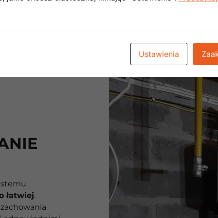
przeciągu 24h
.
Ustawienia
Zaak
ANIE
ystemu
o łatwiej
.
 zachowania