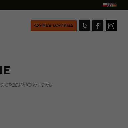
SZYBKA WYCENA
IE
, GRZEJNIKÓW I CWU