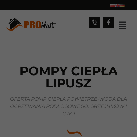
POMPY CIEPŁA
LIPUSZ
OFERTA POMP CIEPŁA POWIETRZE-WODA DLA
OGRZEWANIA PODŁOGOWEGO, GRZEJNIKÓW I
CWU