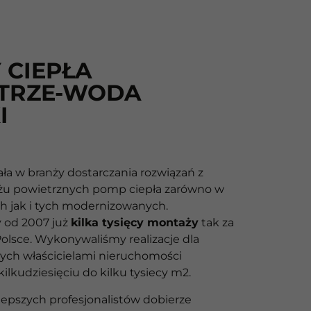
 CIEPŁA
TRZE-WODA
I
ała w branży dostarczania rozwiązań z
żu powietrznych pomp ciepła zarówno w
 jak i tych modernizowanych.
y od 2007 już
kilka tysięcy montaży
tak za
 Polsce. Wykonywaliśmy realizacje dla
ych właścicielami nieruchomości
ilkudziesięciu do kilku tysiecy m2.
lepszych profesjonalistów dobierze