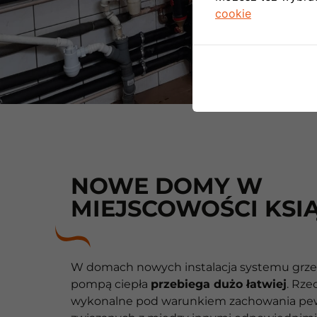
cookie
NOWE DOMY W
MIEJSCOWOŚCI KSI
W domach nowych instalacja systemu grz
pompą ciepła
przebiega dużo łatwiej
. Rze
wykonalne pod warunkiem zachowania pe