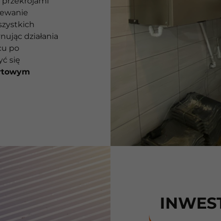
 przekrojami
rzewanie
szystkich
ując działania
cu po
ć się
rtowym
INWES