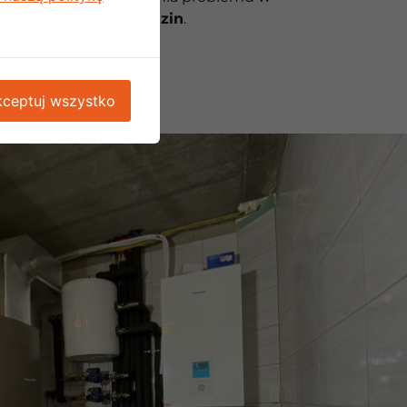
dziestu czterech godzin
.
ceptuj wszystko