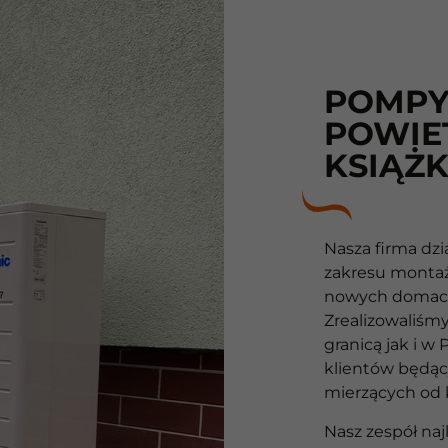
POMPY
POWIE
KSIĄŻK
Nasza firma dzi
zakresu monta
nowych domach
10
Zrealizowaliśm
granicą jak i w
Lat
klientów będąc
mierzących od k
10
Nasz zespół naj
lat