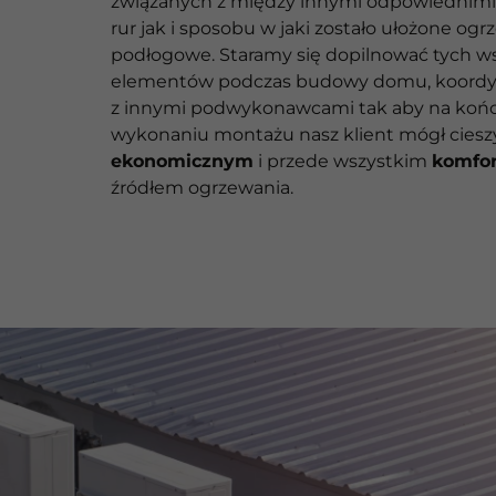
związanych z między innymi odpowiednimi
rur jak i sposobu w jaki zostało ułożone og
podłogowe. Staramy się dopilnować tych w
elementów podczas budowy domu, koordyn
z innymi podwykonawcami tak aby na koń
wykonaniu montażu nasz klient mógł cieszy
ekonomicznym
i przede wszystkim
komfo
źródłem ogrzewania.