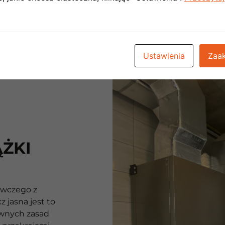
przeciągu dwu
Ustawienia
Zaak
ĄŻKI
ewczego z
cz jasna jest to
wnych zasad