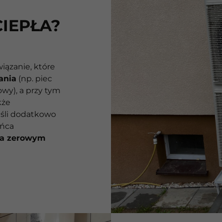
IEPŁA?
iązanie, które
ania
(np. piec
wy), a przy tym
kże
śli dodatkowo
ońca
na zerowym