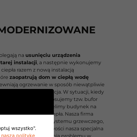
MODERNIZOWANE
olegają na
usunięciu urządzenia
arej instalacji
, a następnie wykonujemy
iepła razem z nową instalacją
tóre
zaopatrują dom w ciepłą wodę
pewniają ogrzewanie w sposób niewątpliwie
czny niż stara instalacja. W sytuacji, kiedy
ne także grzejniki stosujemy tzw. bufor
 na życzenie klienta dzielimy budynek na
ie sterowanych stref ciepła. Nasza firma
lnie parametry pracy systemu grzewczego,
eptuj wszystko".
stąpienia nieprawidłowości nasza specjalna
 naszą politykę
owa dąży do naprawienia problemu w