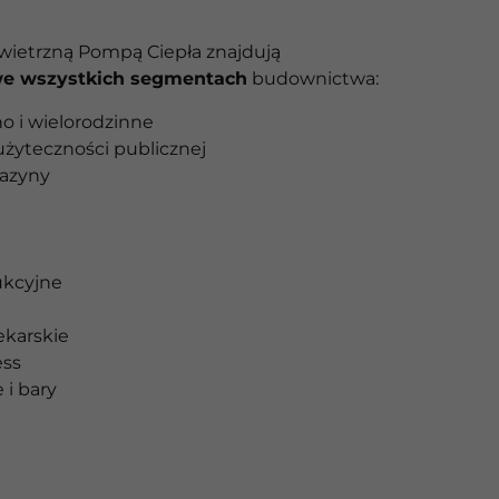
ietrzną Pompą Ciepła znajdują
e wszystkich segmentach
budownictwa:
o i wielorodzinne
żyteczności publicznej
gazyny
ukcyjne
ekarskie
ess
 i bary