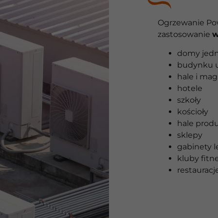
Ogrzewanie Pow
zastosowanie
w
domy jedn
budynku u
hale i ma
hotele
szkoły
kościoły
hale prod
sklepy
gabinety l
kluby fitn
restauracje