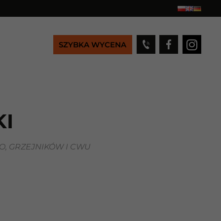
SZYBKA WYCENA
KI
, GRZEJNIKÓW I CWU