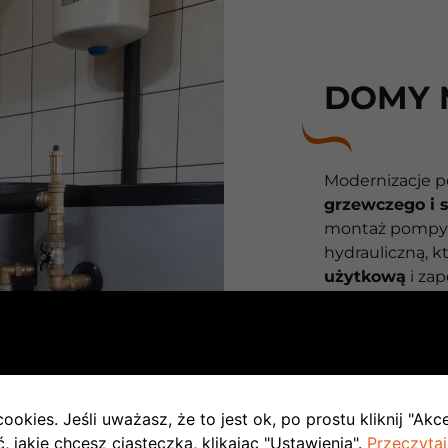
DOMY 
Modernizacje p
grzewczego i st
montaż pompy c
hydrauliczną, k
użytkową
i za
bardziej ekonomi
w domu są obec
ciepła, a także
kilka niezależn
monitoruje zda
ookies. Jeśli uważasz, że to jest ok, po prostu kliknij "Akc
a w sytuacji wy
 jakie chcesz ciasteczka, klikając "Ustawienia".
Przeczytaj
brygada serwis