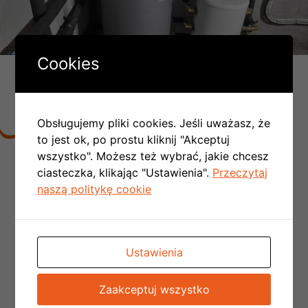
Cookies
DLACZEGO LICZBA MONTAŻY
PC W POLSCE COROCZNIE SIĘ
PODWAJA:
Obsługujemy pliki cookies. Jeśli uważasz, że
to jest ok, po prostu kliknij "Akceptuj
wszystko". Możesz też wybrać, jakie chcesz
Nie trzeba tworzyć kotłowni,
rezygnujemy z
ciasteczka, klikając "Ustawienia".
Przeczytaj
kominów spalinowych
i wentylacyjnych czyli
naszą politykę cookie
obniżamy koszt budowy domu
Nie musimy doprowadzać kosztowej instalacji
gazowej do budynku
Przy okazji otrzymujemy funkcję chłodzenia
Ustawienia
domu
Dzięki programom rządowym
można
Zaakceptuj wszystko
uzyskać nawet do 90% dofinansowania