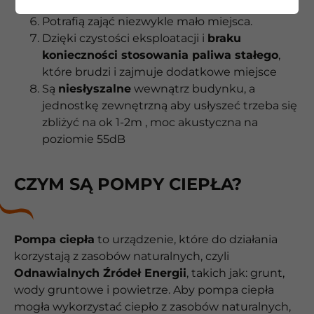
Zupełna bezobsługowość
Potrafią zająć niezwykle mało miejsca.
Dzięki czystości eksploatacji i
braku
konieczności stosowania paliwa stałego
,
które brudzi i zajmuje dodatkowe miejsce
Są
niesłyszalne
wewnątrz budynku, a
jednostkę zewnętrzną aby usłyszeć trzeba się
zbliżyć na ok 1-2m , moc akustyczna na
poziomie 55dB
CZYM SĄ POMPY CIEPŁA?
Pompa ciepła
to urządzenie, które do działania
korzystają z zasobów naturalnych, czyli
Odnawialnych Źródeł Energii
, takich jak: grunt,
wody gruntowe i powietrze. Aby pompa ciepła
mogła wykorzystać ciepło z zasobów naturalnych,