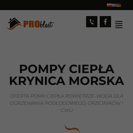
POMPY CIEPŁA
KRYNICA MORSKA
OFERTA POMP CIEPŁA POWIETRZE-WODA DLA
OGRZEWANIA PODŁOGOWEGO, GRZEJNIKÓW I
CWU