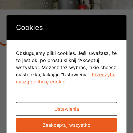
DLACZEGO LICZBA MONTAŻY
PC W POLSCE COROCZNIE SIĘ
Cookies
PODWAJA:
Obsługujemy pliki cookies. Jeśli uważasz, że
Nie trzeba tworzyć kotłowni,
można
to jest ok, po prostu kliknij "Akceptuj
zrezygnować z kominów spalinowych
i
wszystko". Możesz też wybrać, jakie chcesz
wentylacyjnych czyli obniżamy koszt budowy
ciasteczka, klikając "Ustawienia".
Przeczytaj
domu
naszą politykę cookie
Nie musimy doprowadzać kosztowej instalacji
gazowej do budynku
Przy okazji otrzymujemy funkcję chłodzenia
domu
Ustawienia
Dostępne są programy rządowe
dzięki
którym możemy uzyskać zwrot z inwestycji
Zaakceptuj wszystko
nawet do 90%