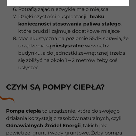
Zupełna bezobsługowość
Potrafią zająć niezwykle mało miejsca.
Dzięki czystości eksploatacji i
braku
konieczności stosowania paliwa stałego
,
które brudzi i zajmuje dodatkowe miejsce
Moc akustyczna na poziomie 55dB sprawia, że
urządzenia są
niesłyszalne
wewnątrz
budynku, a do jednostki zewnętrznej trzeba
się zbliżyć na około 1 – 2 metrów żeby coś
usłyszeć
CZYM SĄ POMPY CIEPŁA?
Pompa ciepła
to urządzenie, które do swojego
działania korzystają z zasobów naturalnych, czyli
Odnawialnych Źródeł Energii
, takich jak:
powietrze, grunt i wody gruntowe. Żeby pompa