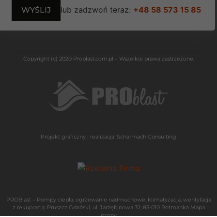
lub zadzwoń teraz:
+48 58 573 15 85
Copyright (c) 2020 Problast.com.pl – Wszelkie prawa zastrzeżone.
Projekt graficzny i realizacja:
Scharmach Consulting
PROBlast – Pompy ciepła, ogrzewanie nadmuchowe, klimatyzacja, wentylacja
z rekupracją. Pruszcz Gdański, ul. Jarzębinowa 32, 83-010 Rotmanka
Mapa
strony