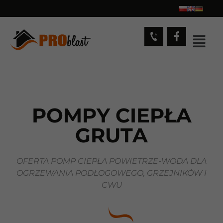
POMPY CIEPŁA
GRUTA
OFERTA POMP CIEPŁA POWIETRZE-WODA DLA
OGRZEWANIA PODŁOGOWEGO, GRZEJNIKÓW I
CWU