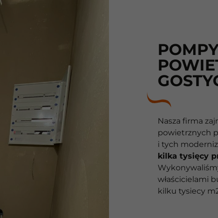
POMPY
POWIE
GOSTY
10
Nasza firma zaj
Lat
powietrznych 
i tych moderni
10
kilka tysięcy 
Wykonywaliśmy 
lat
właścicielami 
kilku tysiecy m2