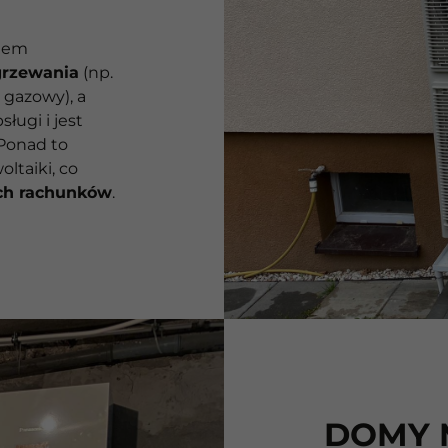
niem
grzewania
(np.
 gazowy), a
ługi i jest
Ponad to
ltaiki, co
ch rachunków
.
DOMY 