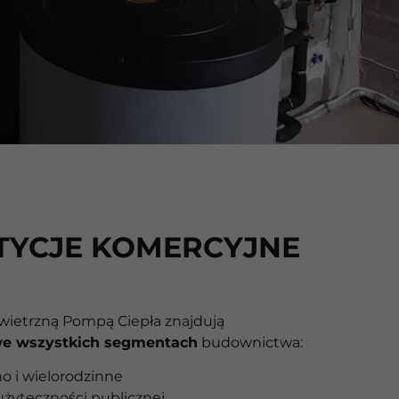
TYCJE KOMERCYJNE
ietrzną Pompą Ciepła znajdują
e wszystkich segmentach
budownictwa:
o i wielorodzinne
żyteczności publicznej