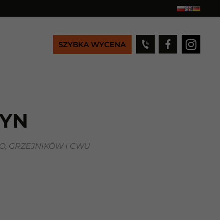
SZYBKA WYCENA
CYN
, GRZEJNIKÓW I CWU