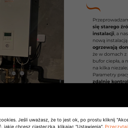
Przeprowadzam
się starego źr
instalacji
, a n
nową instalacją
ogrzewają dom
że w domach z 
bufor ciepła, a
na kilka niezal
Parametry prac
zdalnie kontr
nieprawidłowoś
stara się napr
ookies. Jeśli uważasz, że to jest ok, po prostu kliknij "Akc
 jakie chcesz ciasteczka, klikając "Ustawienia".
Przeczytaj