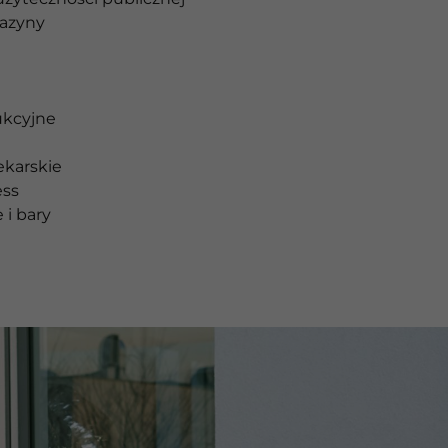
gazyny
ukcyjne
ekarskie
ess
 i bary