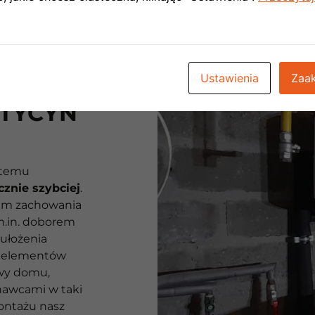
Ustawienia
Zaak
STYCYN
stemu
cznie szybciej
.
iem zachowania
m.in. doborem
 ułożenia
h elementów
owy domu,
nawcami w taki
ontażu nasz