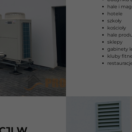
hale i ma
hotele
szkoły
kościoły
hale prod
sklepy
gabinety l
kluby fitn
restauracje
CJI W