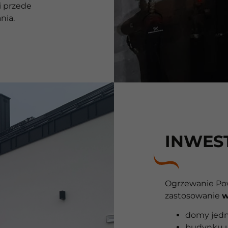
 i przede
nia.
INWES
Ogrzewanie Pow
zastosowanie
w
domy jedn
budynku u