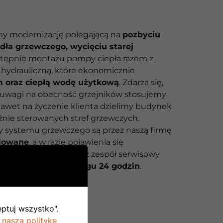
y modernizację polegającą na
pozbyciu
ódła grzewczego, wycięciu starej
astępnie montażu pompy ciepła razem z
 hydrauliczną, które ekonomicznie
 oraz ciepłą wodę użytkową
. Zdarza się,
uwagi na obecność grzejników stosujemy
 nawet na życzenie klienta dzielimy budynek
eżnie sterowanych stref grzewczych.
y systemu grzewczego są przez naszą firmę
olowane
, a w razie pojawienia się
ci w pracy układu nasz zespół serwisowy
awić problem w
przeciągu 24 godzin
.
eptuj wszystko".
 naszą politykę