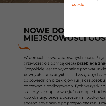
cookie
NOWE DOMY W
MIEJSCOWOŚCI GO
W domach nowo-budowanych montaż sy
grzewczego z pompą ciepła
przebiega zna
Oczywiście jest to wykonalne pod warunk
pewnych określonych zasad związanych z 
odpowiednich przekrojów rur jak i sposobu
ogrzewania podłogowego. Tych wszystkic
staramy się dopilnować już na etapie bud
koordynując pracę z pozostałymi podwyko
sposób aby finalnie po przeprowadzeniu m