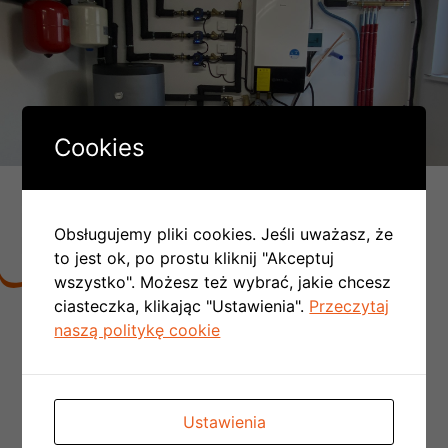
Cookies
DLACZEGO LICZBA MONTAŻY
PC W POLSCE COROCZNIE SIĘ
Obsługujemy pliki cookies. Jeśli uważasz, że
PODWAJA:
to jest ok, po prostu kliknij "Akceptuj
wszystko". Możesz też wybrać, jakie chcesz
ciasteczka, klikając "Ustawienia".
Przeczytaj
Nie trzeba tworzyć kotłowni,
rezygnujemy z
naszą politykę cookie
kominów spalinowych
i wentylacyjnych czyli
obniżamy koszt budowy domu
Nie musimy doprowadzać kosztowej instalacji
gazowej do budynku
Ustawienia
Otrzymujemy przy okazji funkcję chłodzenia