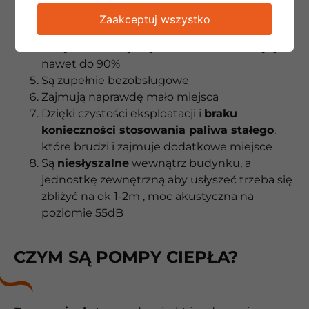
domu
Zaakceptuj wszystko
Dostępne są programy rządowe
dzięki
którym możemy uzyskać zwrot z inwestycji
nawet do 90%
Są zupełnie bezobsługowe
Zajmują naprawdę mało miejsca
Dzięki czystości eksploatacji i
braku
konieczności stosowania paliwa stałego
,
które brudzi i zajmuje dodatkowe miejsce
Są
niesłyszalne
wewnątrz budynku, a
jednostkę zewnętrzną aby usłyszeć trzeba się
zbliżyć na ok 1-2m , moc akustyczna na
poziomie 55dB
CZYM SĄ POMPY CIEPŁA?