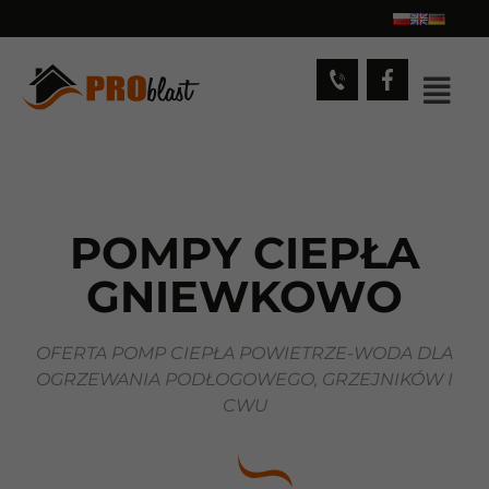
POMPY CIEPŁA
GNIEWKOWO
OFERTA POMP CIEPŁA POWIETRZE-WODA DLA
OGRZEWANIA PODŁOGOWEGO, GRZEJNIKÓW I
CWU