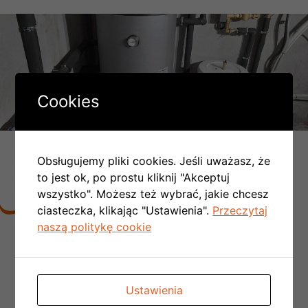
Cookies
DLACZEGO LICZBA MONTAŻY
Obsługujemy pliki cookies. Jeśli uważasz, że
PC W POLSCE COROCZNIE SIĘ
to jest ok, po prostu kliknij "Akceptuj
PODWAJA:
wszystko". Możesz też wybrać, jakie chcesz
ciasteczka, klikając "Ustawienia".
Przeczytaj
naszą politykę cookie
Nie trzeba tworzyć kotłowni,
rezygnujemy z
kominów spalinowych
i wentylacyjnych czyli
obniżamy koszt budowy domu
Nie musimy doprowadzać kosztowej instalacji
Ustawienia
gazowej do budynku