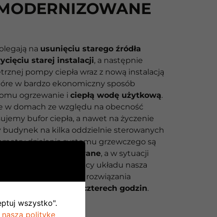
MODERNIZOWANE
olegają na
usunięciu starego źródła
cięciu starej instalacji
, a następnie
rznej pompy ciepła wraz z nową instalacją
które w bardzo ekonomiczny sposób
domu ogrzewanie i
ciepłą wodę użytkową
.
zie w domach ze względu na obecność
ujemy bufor ciepła, a nawet na życzenie
my budynek na kilka oddzielnie sterowanych
arametry działania systemu grzewczego są
rmę
zdalnie monitorowane
, a w sytuacji
nieprawidłowości w pracy układu nasza
ada serwisowa dąży do rozwiązania
zeciągu dwudziestu czterech godzin
.
eptuj wszystko".
 naszą politykę