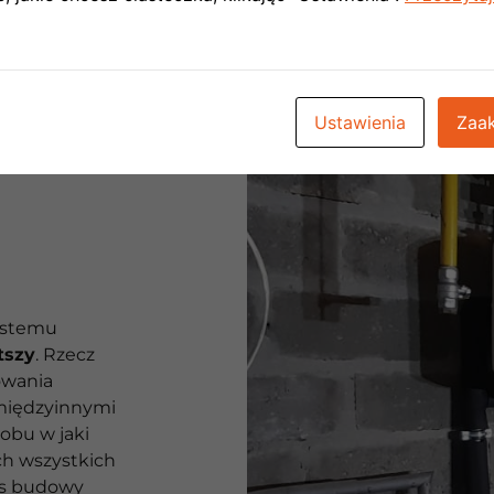
Ustawienia
Zaak
ystemu
tszy
. Rzecz
owania
międzyinnymi
obu w jaki
ch wszystkich
as budowy