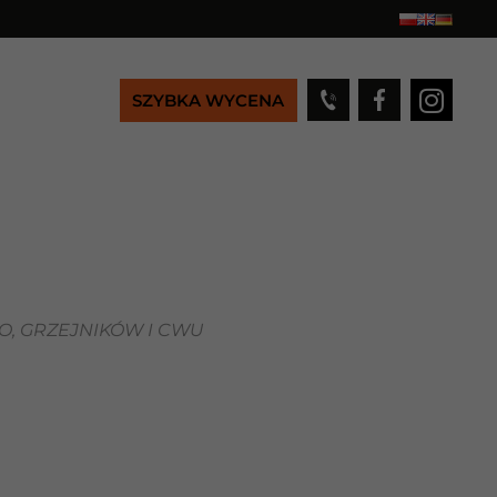
SZYBKA WYCENA
, GRZEJNIKÓW I CWU