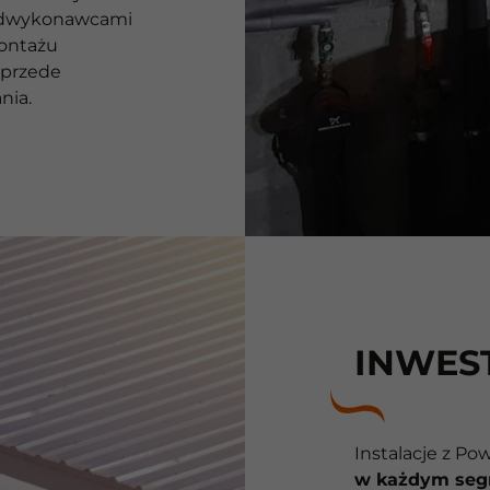
podwykonawcami
montażu
 przede
nia.
INWES
Instalacje z Po
w każdym seg