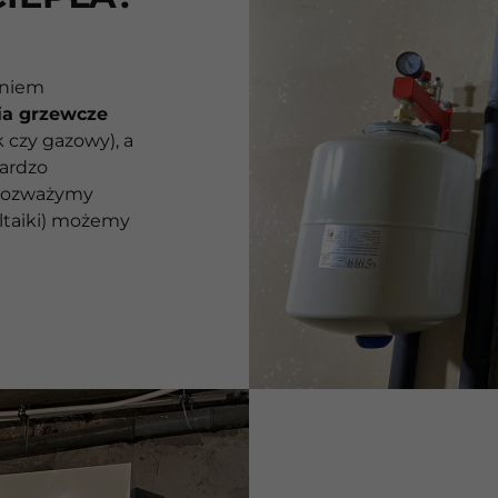
eniem
ia grzewcze
 czy gazowy), a
bardzo
 rozważymy
oltaiki) możemy