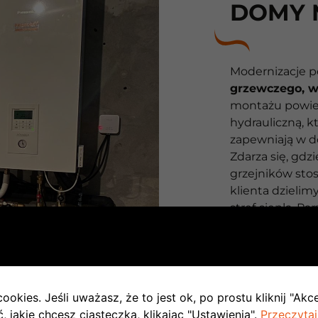
DOMY 
Modernizacje p
grzewczego, wy
montażu powiet
hydrauliczną, 
zapewniają w 
Zdarza się, gd
grzejników stos
klienta dzieli
stref ciepła. P
przez naszą fi
pojawienia się 
specjalna bryg
problemu w
pr
ookies. Jeśli uważasz, że to jest ok, po prostu kliknij "Akc
 jakie chcesz ciasteczka, klikając "Ustawienia".
Przeczytaj