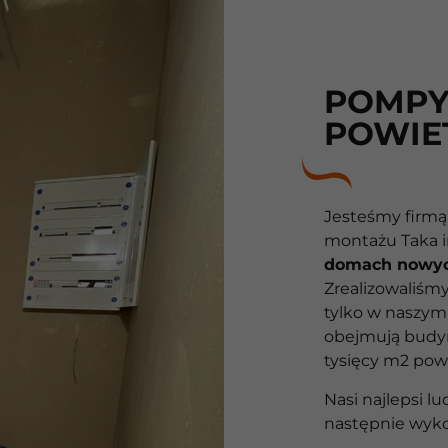
POMPY
POWIE
Jesteśmy firmą ,
montażu Taka i
10
domach nowyc
Zrealizowaliśm
Lat
tylko w naszym k
obejmują budyn
10
tysięcy m2 powi
lat
Nasi najlepsi l
następnie wyko