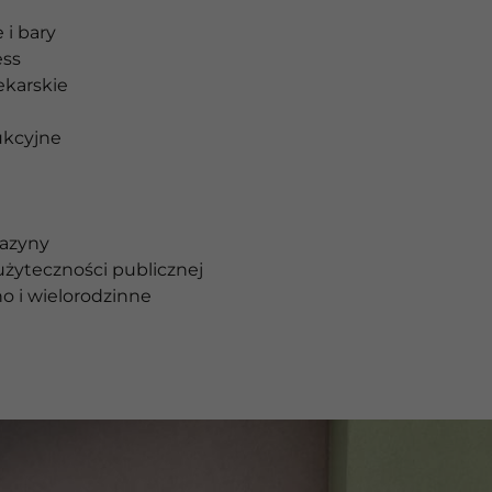
 i bary
ess
ekarskie
ukcyjne
gazyny
żyteczności publicznej
o i wielorodzinne