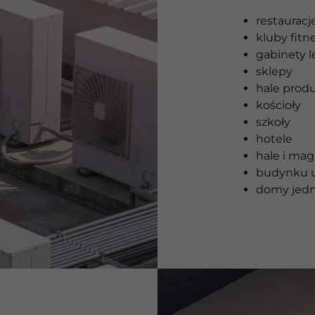
restauracje
kluby fitn
gabinety l
sklepy
hale prod
kościoły
szkoły
hotele
hale i ma
budynku u
domy jedn