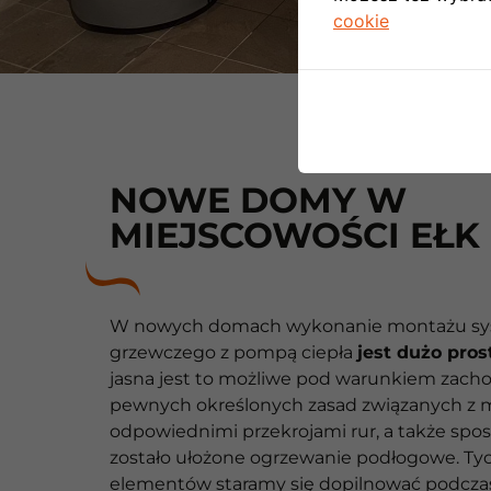
cookie
NOWE DOMY W
MIEJSCOWOŚCI EŁK
W nowych domach wykonanie montażu s
grzewczego z pompą ciepła
jest dużo pros
jasna jest to możliwe pod warunkiem zach
pewnych określonych zasad związanych z 
odpowiednimi przekrojami rur, a także spos
zostało ułożone ogrzewanie podłogowe. Ty
elementów staramy się dopilnować podcz