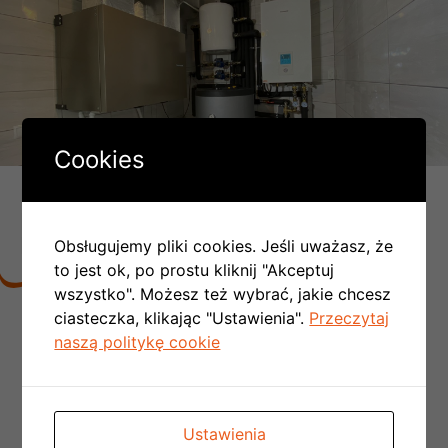
Cookies
DLACZEGO LICZBA MONTAŻY
PC W POLSCE COROCZNIE SIĘ
PODWAJA:
Obsługujemy pliki cookies. Jeśli uważasz, że
to jest ok, po prostu kliknij "Akceptuj
wszystko". Możesz też wybrać, jakie chcesz
ciasteczka, klikając "Ustawienia".
Przeczytaj
Nie ma konieczności tworzenia kotłowni,
naszą politykę cookie
rezygnujemy z kominów spalinowych
i
wentylacyjnych czyli obniżamy koszt budowy
domu
Nie ma konieczności doprowadzania
Ustawienia
kosztownej instalacji gazowej do budynku