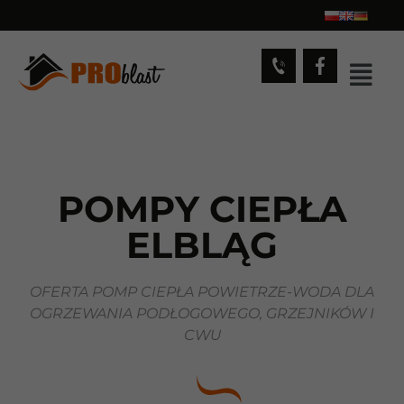
POMPY CIEPŁA
ELBLĄG
OFERTA POMP CIEPŁA POWIETRZE-WODA DLA
OGRZEWANIA PODŁOGOWEGO, GRZEJNIKÓW I
CWU