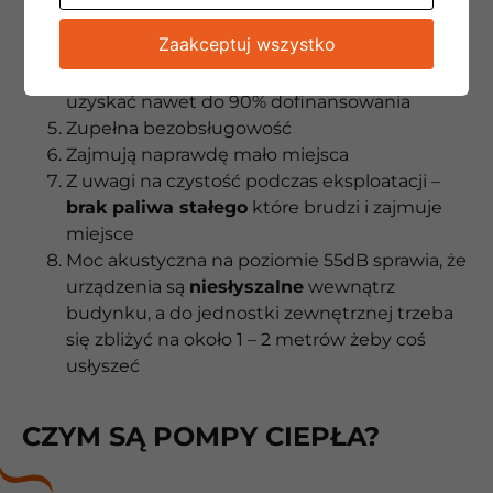
Funkcję chłodzenia domu otrzymujemy
Zaakceptuj wszystko
dodatkowo
Dzięki programom rządowym
można
uzyskać nawet do 90% dofinansowania
Zupełna bezobsługowość
Zajmują naprawdę mało miejsca
Z uwagi na czystość podczas eksploatacji –
brak paliwa stałego
które brudzi i zajmuje
miejsce
Moc akustyczna na poziomie 55dB sprawia, że
urządzenia są
niesłyszalne
wewnątrz
budynku, a do jednostki zewnętrznej trzeba
się zbliżyć na około 1 – 2 metrów żeby coś
usłyszeć
CZYM SĄ POMPY CIEPŁA?