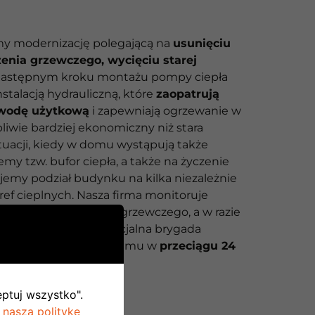
y modernizację polegającą na
usunięciu
enia grzewczego, wycięciu starej
 następnym kroku montażu pompy ciepła
stalacją hydrauliczną, które
zaopatrują
 wodę użytkową
i zapewniają ogrzewanie w
iwie bardziej ekonomiczny niż stara
ytuacji, kiedy w domu wystąpują także
jemy tzw. bufor ciepła, a także na życzenie
jemy podział budynku na kilka niezależnie
ef cieplnych. Nasza firma monitoruje
ry działania systemu grzewczego, a w razie
awidłowości nasza specjalna brygada
 do rozwiązania problemu w
przeciągu 24
eptuj wszystko".
 naszą politykę