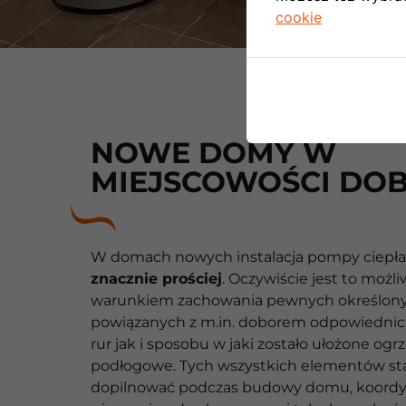
cookie
NOWE DOMY W
MIEJSCOWOŚCI DO
W domach nowych instalacja pompy ciepł
znacznie prościej
. Oczywiście jest to możl
warunkiem zachowania pewnych określony
powiązanych z m.in. doborem odpowiednic
rur jak i sposobu w jaki zostało ułożone og
podłogowe. Tych wszystkich elementów st
dopilnować podczas budowy domu, koordyn