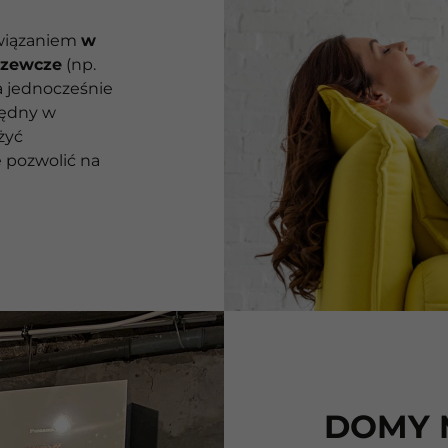
związaniem
w
rzewcze
(np.
 a jednocześnie
zędny w
żyć
e pozwolić na
DOMY 