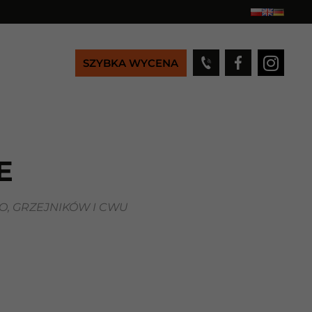
SZYBKA WYCENA
E
, GRZEJNIKÓW I CWU