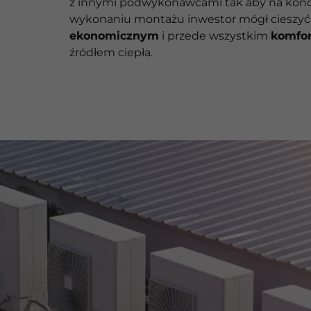
z innymi podwykonawcami tak aby na koń
wykonaniu montażu inwestor mógł cieszyć 
ekonomicznym
i przede wszystkim
komfo
źródłem ciepła.