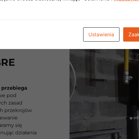
Ustawienia
Zaak
BRE
a
przebiega
iwe pod
ch zasad
h przekrojów
rzewanie
aramy się
ując działania