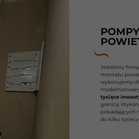
POMPY
POWIE
10
Jesteśmy firmą ,
montażu powiet
Lat
wykonujemy dl
modernizowanyc
10
tysiące inwest
granicą. Wykon
lat
posiadających 
do kilku tysiec