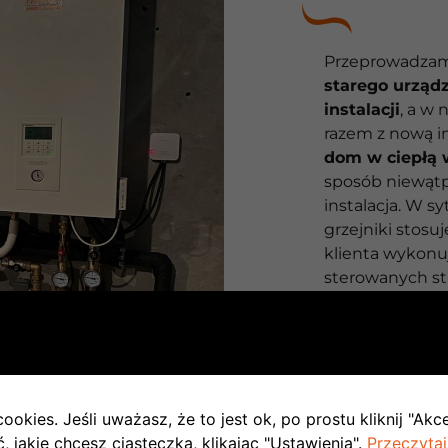
Przeprowadzam
starego urządz
instalacji
, a w
razem z nową in
dom w ciepłą
sposób niewątpl
instalacja. W s
grzejniki stosu
klienta wykonu
sterowanych str
zdalnie paramet
wykrycia niepr
serwisowa dąży
godzin
.
ookies. Jeśli uważasz, że to jest ok, po prostu kliknij "Akc
 jakie chcesz ciasteczka, klikając "Ustawienia".
Przeczytaj