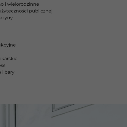
o i wielorodzinne
żyteczności publicznej
gazyny
ukcyjne
ekarskie
ess
 i bary