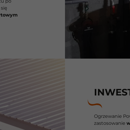
cu po
się
rtowym
INWES
Ogrzewanie Po
zastosowanie
w