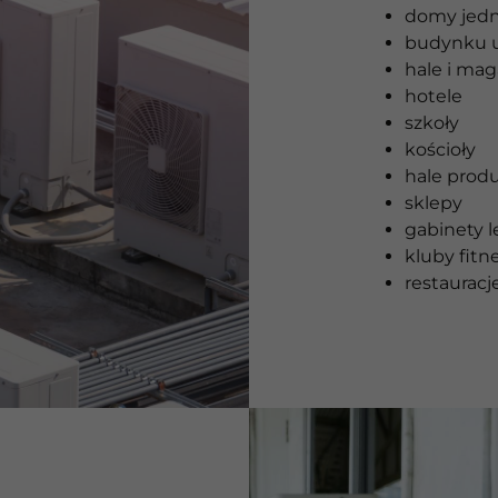
domy jedn
budynku u
hale i ma
hotele
szkoły
kościoły
hale prod
sklepy
gabinety l
kluby fitn
restauracje