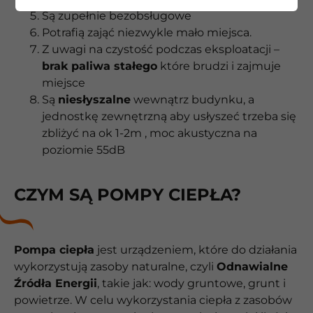
Są zupełnie bezobsługowe
Potrafią zająć niezwykle mało miejsca.
Z uwagi na czystość podczas eksploatacji –
brak paliwa stałego
które brudzi i zajmuje
miejsce
Są
niesłyszalne
wewnątrz budynku, a
jednostkę zewnętrzną aby usłyszeć trzeba się
zbliżyć na ok 1-2m , moc akustyczna na
poziomie 55dB
CZYM SĄ POMPY CIEPŁA?
Pompa ciepła
jest urządzeniem, które do działania
wykorzystują zasoby naturalne, czyli
Odnawialne
Źródła Energii
, takie jak: wody gruntowe, grunt i
powietrze. W celu wykorzystania ciepła z zasobów