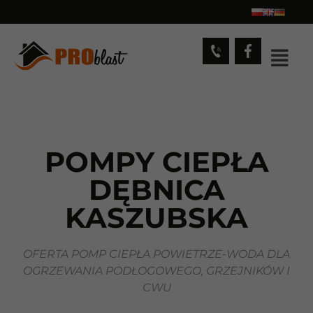
POMPY CIEPŁA
DĘBNICA
KASZUBSKA
OFERTA POMP CIEPŁA POWIETRZE-WODA DLA
OGRZEWANIA PODŁOGOWEGO, GRZEJNIKÓW I
CWU