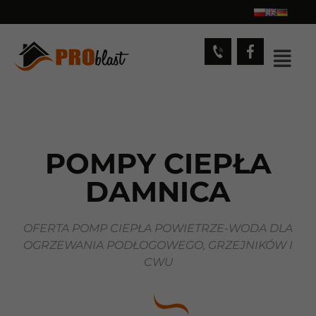
POMPY CIEPŁA
DAMNICA
OFERTA POMP CIEPŁA POWIETRZE-WODA DLA
OGRZEWANIA PODŁOGOWEGO, GRZEJNIKÓW I
CWU