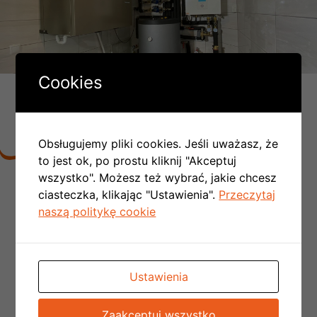
Cookies
DLACZEGO LICZBA MONTAŻY
PC W POLSCE COROCZNIE SIĘ
PODWAJA:
Obsługujemy pliki cookies. Jeśli uważasz, że
to jest ok, po prostu kliknij "Akceptuj
wszystko". Możesz też wybrać, jakie chcesz
Nie trzeba tworzyć kotłowni,
można
ciasteczka, klikając "Ustawienia".
Przeczytaj
zrezygnować z kominów spalinowych
i
naszą politykę cookie
wentylacyjnych czyli obniżamy koszt budowy
domu
Nie ma konieczności doprowadzania
kosztownej instalacji gazowej do budynku
Ustawienia
Otrzymujemy przy okazji funkcję chłodzenia
domu
Zaakceptuj wszystko