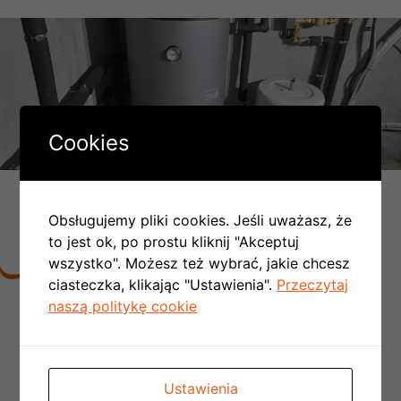
Cookies
DLACZEGO LICZBA MONTAŻY
PC W POLSCE COROCZNIE SIĘ
Obsługujemy pliki cookies. Jeśli uważasz, że
PODWAJA:
to jest ok, po prostu kliknij "Akceptuj
wszystko". Możesz też wybrać, jakie chcesz
ciasteczka, klikając "Ustawienia".
Przeczytaj
naszą politykę cookie
Nie trzeba tworzyć kotłowni,
rezygnujemy z
kominów spalinowych
i wentylacyjnych, a to
znaczy, że obniżamy koszty budowy domu
Nie ma konieczności doprowadzania
Ustawienia
kosztownej instalacji gazowej do budynku