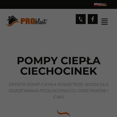
POMPY CIEPŁA
CIECHOCINEK
OFERTA POMP CIEPŁA POWIETRZE-WODA DLA
OGRZEWANIA PODŁOGOWEGO, GRZEJNIKÓW I
CWU