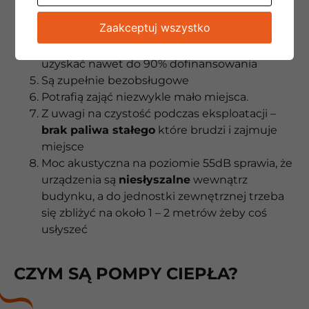
Funkcję chłodzenia domu otrzymujemy
Zaakceptuj wszystko
dodatkowo
Dzięki programom rządowym
można
uzyskać nawet do 90% dofinansowania
Są zupełnie bezobsługowe
Potrafią zająć niezwykle mało miejsca.
Z uwagi na czystość podczas eksploatacji –
brak paliwa stałego
które brudzi i zajmuje
miejsce
Moc akustyczna na poziomie 55dB sprawia, że
urządzenia są
niesłyszalne
wewnątrz
budynku, a do jednostki zewnętrznej trzeba
się zbliżyć na około 1 – 2 metrów żeby coś
usłyszeć
CZYM SĄ POMPY CIEPŁA?