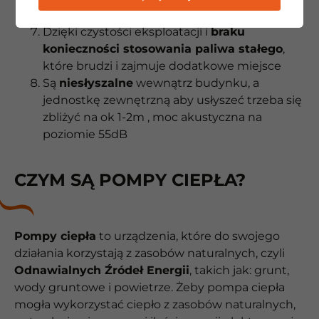
Potrafią zająć niezwykle mało miejsca.
Dzięki czystości eksploatacji i
braku
konieczności stosowania paliwa stałego
,
które brudzi i zajmuje dodatkowe miejsce
Są
niesłyszalne
wewnątrz budynku, a
jednostkę zewnętrzną aby usłyszeć trzeba się
zbliżyć na ok 1-2m , moc akustyczna na
poziomie 55dB
CZYM SĄ POMPY CIEPŁA?
Pompy ciepła
to urządzenia, które do swojego
działania korzystają z zasobów naturalnych, czyli
Odnawialnych Źródeł Energii
, takich jak: grunt,
wody gruntowe i powietrze. Żeby pompa ciepła
mogła wykorzystać ciepło z zasobów naturalnych,