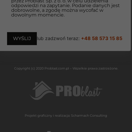
przez Problast Sp. z o. o. w celu udzielenia
odpowiedzi na zapytanie. Podanie danych jest
dobrowolne, a zgodę można wycofać w
dowolnym momencie.
lub zadzwoń teraz:
+48 58 573 15 85
Copyright (c) 2020 Problast.com.pl – Wszelkie prawa zastrzeżone.
Projekt graficzny i realizacja:
Scharmach Consulting