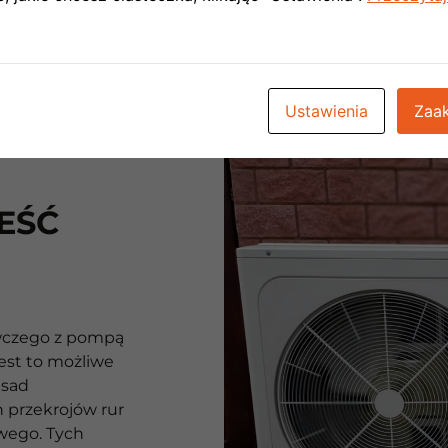
Ustawienia
Zaak
EŚĆ
czego z pompą
jest to możliwe
asad
przekrojów rur
wego. Tych