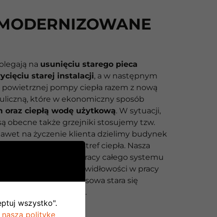
MODERNIZOWANE
olegają na
usunięciu starego pieca
cięciu starej instalacji
, a w następnym
powietrznej pompy ciepła razem z nową
uliczną, które w ekonomiczny sposób
 oraz ciepłą wodę użytkową
. W sytuacji,
ą obecne także grzejniki stosujemy tzw.
 nawet na życzenie klienta dzielimy budynek
eżnie kontrolowanych stref ciepła. Nasza
je zdalnie parametry pracy całego systemu
 razie wykrycia nieprawidłowości w pracy
ecjalna brygada serwisowa stara się
lem w
ciągu 24 godzin
.
eptuj wszystko".
 naszą politykę