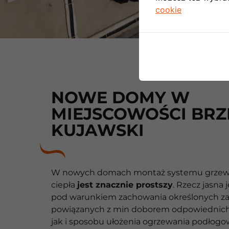
cookie
NOWE DOMY W
MIEJSCOWOŚCI BRZ
KUJAWSKI
W nowych domach montaż systemu grzew
ciepła
jest znacznie prostszy
. Rzecz jasna 
pod warunkiem zachowania określonych z
powiązanych z min doborem odpowiednich 
jak i sposobu ułożenia ogrzewania podłogo