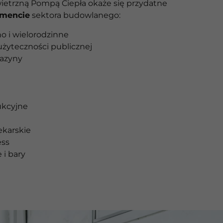
wietrzną Pompą Ciepła okaże się przydatne
mencie
sektora budowlanego:
o i wielorodzinne
żyteczności publicznej
gazyny
ukcyjne
ekarskie
ess
 i bary