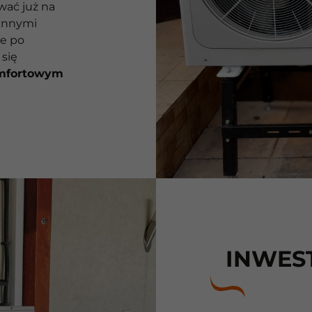
wać już na
 innymi
ie po
się
mfortowym
INWES