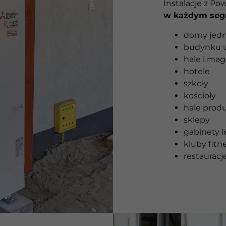
Instalacje z Po
w każdym seg
domy jedn
budynku u
hale i ma
hotele
szkoły
kościoły
hale prod
sklepy
gabinety l
kluby fitn
restauracje