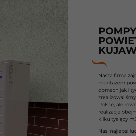
POMPY
POWIE
KUJAW
Nasza firma zaj
montażem powi
10
domach jak i t
zrealizowaliśmy
Lat
Polsce, ale rów
realizacje obej
10
kilku tysięcy m
lat
Nasi najlepsi l