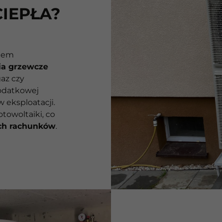
IEPŁA?
niem
ia grzewcze
gaz czy
odatkowej
w eksploatacji.
towoltaiki, co
ch rachunków
.