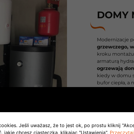
DOMY 
Modernizacje p
grzewczego, wy
kroku montażu 
armaturą hydra
ogrzewają dom
kiedy w domu s
bufor ciepła, a
na kilka niezal
firma monitoru
grzewczego, a w
układu nasza sp
naprawić prob
ookies. Jeśli uważasz, że to jest ok, po prostu kliknij "Akc
 jakie chcesz ciasteczka, klikając "Ustawienia".
Przeczytaj