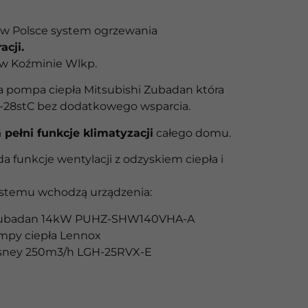
w Polsce system ogrzewania
acji.
 w Koźminie Wlkp.
 pompa ciepła Mitsubishi Zubadan która
-28stC bez dodatkowego wsparcia.
pełni funkcje klimatyzacji
całego domu.
a funkcje wentylacji z odzyskiem ciepła i
stemu wchodzą urządzenia:
 Zubadan 14kW PUHZ-SHW140VHA-A
mpy ciepła Lennox
ossney 250m3/h LGH-25RVX-E