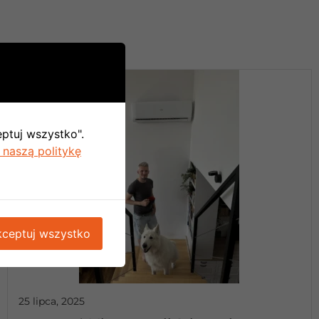
eptuj wszystko".
 naszą politykę
ceptuj wszystko
25 lipca, 2025