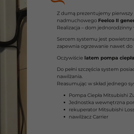
Z dumą prezentujemy pierwszy 
nadmuchowego
Feelco II gener
Realizacja – dom jednorodzinny
Sercem systemu jest powietrzna
zapewnia ogrzewanie nawet do 
Oczywiście
latem pompa ciepła 
Do pełni szczęścia system posiad
nawilżania.
Reasumując w skład jednego sy
Pompa Ciepła Mitsubishi
Jednostka wewnętrzna po
rekuperator Mitsubishi L
nawilżacz Carrier